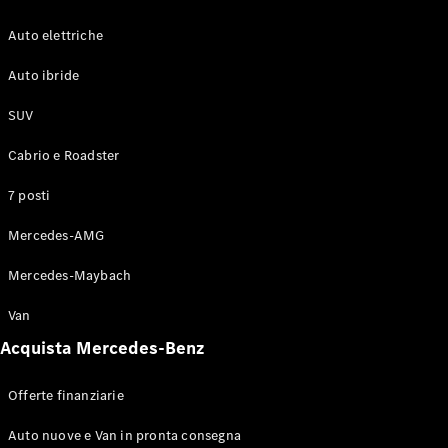
Modelli elettrici
Modelli plug-in hybrid
Auto elettriche
Berline
Auto ibride
SUV
Cabrio e Roadster
7 posti
Tutte le
Mercedes-AMG
Berline
CLA
Nuova
Elettrica
Mercedes-Maybach
CLA
Nuova
Classe C
Van
Berlina
Classe
Acquista Mercedes-Benz
C
Nuova
Elettrica
Berlina
Offerte finanziarie
EQE
Elettrica
Berlina
Auto nuove e Van in pronta consegna