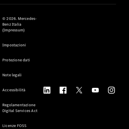
© 2026. Mercedes-
Tutte le
Benz Italia
Station
(Impressum)
Wagon
CLA
Shooting
Nuova
Elettrica
Impostazioni
Brake
CLA
Protezione dati
Shooting
Nuova
Brake
Classe C
Note legali
Station
Wagon
Accessibilità
Classe C
All-Terrain
Classe E
Regolamentazione
Station
Digital Services Act
Wagon
Classe E All-
Licenze FOSS
Terrain