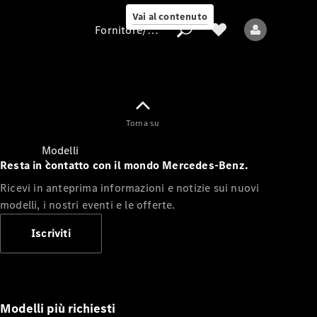
Vai al contenuto
Fornitore/protezione dati
Fornitore/protezione
Torna su
dati
Modelli
Resta in contatto con il mondo Mercedes-Benz.
Ricevi in anteprima informazioni e notizie sui nuovi
modelli, i nostri eventi e le offerte.
Iscriviti
Tutti i modelli
Nuovi modelli
Modelli più richiesti