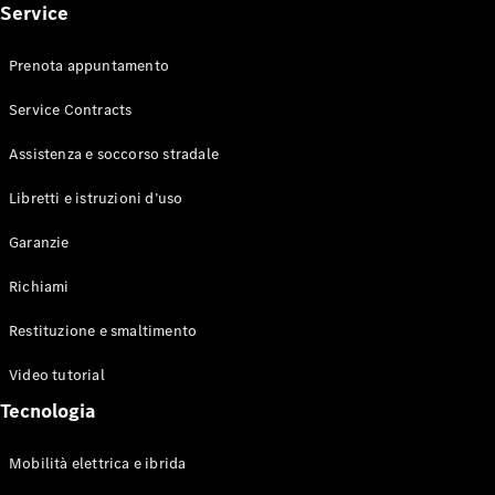
Service
Prenota appuntamento
Tutti i SUV
Service Contracts
EQE
Elettrica
SUV
Assistenza e soccorso stradale
EQS
Elettrica
SUV
Libretti e istruzioni d’uso
Mercedes-
Maybach
Elettrica
Garanzie
EQS SUV
GLA
Richiami
GLA
Nuova
GLA
Nuova
Elettrica
Restituzione e smaltimento
GLB
Nuova
Elettrica
GLB
Nuova
Video tutorial
GLC
Nuova
Elettrica
Tecnologia
GLC
GLC Coupé
GLE
Mobilità elettrica e ibrida
GLE Coupé