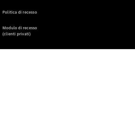
Politica di recesso
Test Drive
Configuratore
Mercedes-
Modulo di recesso
Benz Store
(clienti privati)
Compatte
Tutte le
Compatte
Classe A
Classe B
Test Drive
Configuratore
Mercedes-