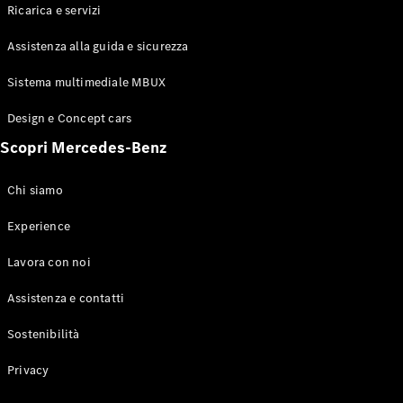
GLS
Ricarica e servizi
Mercedes-
Maybach
Assistenza alla guida e sicurezza
GLS
Sistema multimediale MBUX
Mercedes-
Maybach
Nuova
Design e Concept cars
GLS
Classe
Scopri Mercedes-Benz
Elettrica
G
Classe G
Chi siamo
Experience
Test Drive
Configuratore
Lavora con noi
Mercedes-
Benz Store
Assistenza e contatti
Station Wagon
Sostenibilità
Privacy