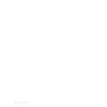
Veicoli commerciali
Test Drive
Configuratore
Mercedes-Benz Store
Acquisto