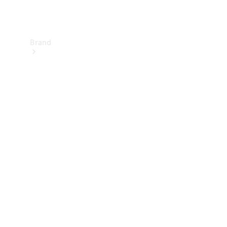
Brand
Informazioni
su
Mercedes-
Benz