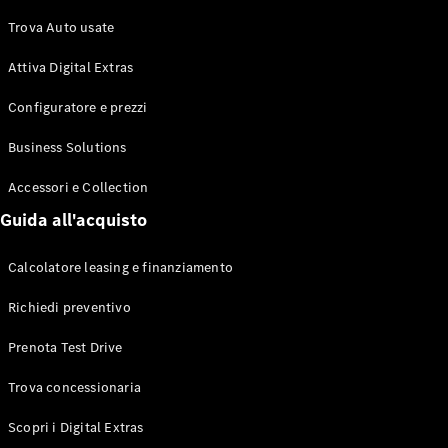
EQS
Elettrica
Berlina
Trova Auto usate
Classe E
Berlina
Attiva Digital Extras
Classe S
Classe S
Configuratore e prezzi
Passo
Business Solutions
Lungo
Mercedes-
Accessori e Collection
Maybach
Classe S
Guida all'acquisto
Test Drive
Calcolatore leasing e finanziamento
Configuratore
Richiedi preventivo
Mercedes-
Benz Store
Prenota Test Drive
SUV & Fuoristrada
Trova concessionaria
Scopri i Digital Extras