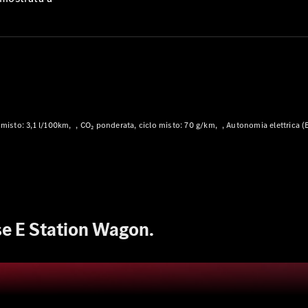
Modelli plug-in hybrid
Berline
misto: 3,1 l/100km
CO₂ ponderata, ciclo misto: 70 g/km
Autonomia elettrica (
Tutte le
Berline
CLA
Nuova
Elettrica
CLA
Nuova
Classe C
Berlina
e E Station Wagon.
Classe
C
Nuova
Elettrica
Berlina
EQE
Elettrica
Berlina
EQS