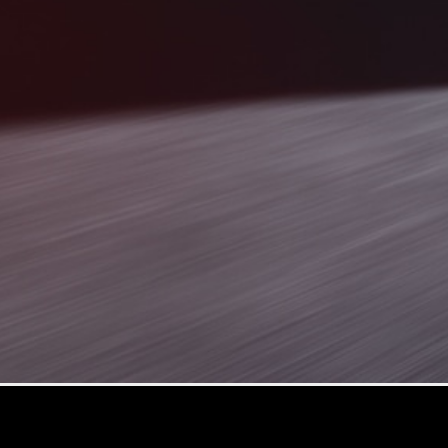
Maybach
GLS
Mercedes-
Maybach
Nuova
GLS
Classe
Elettrica
G
Classe G
Configuratore
Mercedes-
Benz Store
Station Wagon
Tutte le