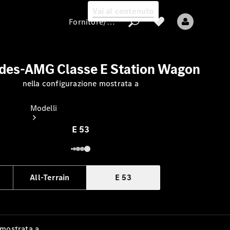
Vai al contenuto
Fornitore/protezione dati
des-AMG Classe E Station Wagon
nella configurazione mostrata a
Fornitore/protezione
dati
Modelli
E 53
All-Terrain
E 53
Tutti i modelli
Nuovi modelli
Modelli elettrici
 mostrata a