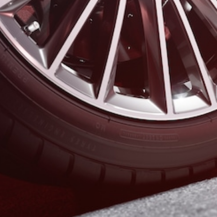
Tutte le
Coupé
CLE Coupé
Mercedes-
AMG GT
Coupé
Mercedes-
AMG GT
Elettrica
Coupé 4
Configuratore
Mercedes-
Benz Store
Cabrio / Roadster