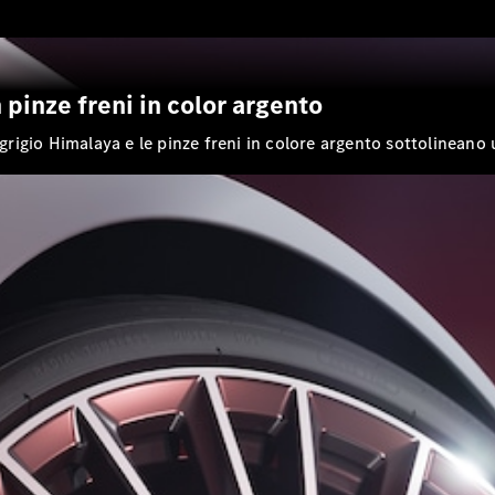
Station
Wagon
CLA
Shooting
Nuova
Elettrica
 pinze freni in color argento
Brake
CLA
 grigio Himalaya e le pinze freni in colore argento sottolineano
Shooting
Nuova
Brake
Classe C
Station
Wagon
Classe C
All-Terrain
Classe E
Station
Wagon
Classe E All-
Terrain
Configuratore