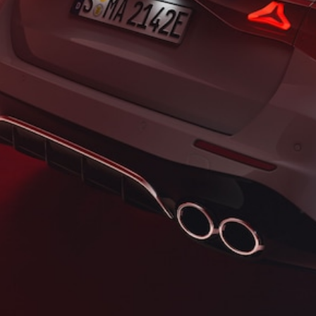
Tutti i SUV
EQE
Elettrica
SUV
EQS
Elettrica
SUV
Mercedes-
Maybach
Elettrica
EQS SUV
GLA
GLA
Nuova
GLA
Nuova
Elettrica
GLB
Nuova
Elettrica
GLB
Nuova
GLC
Nuova
Elettrica
GLC
GLC Coupé
GLE
GLE Coupé
GLS
Mercedes-