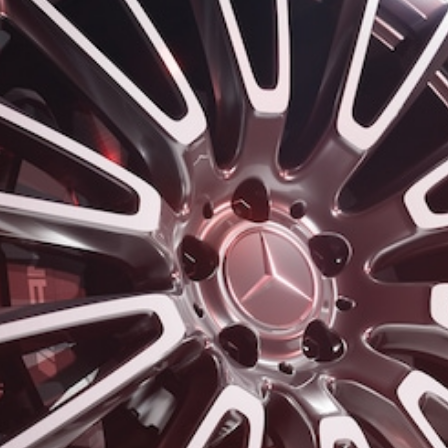
Mercedes-
Benz Store
Compatte
Tutte le
Compatte
Classe A
Classe B
Configuratore
Mercedes-
Benz Store
Coupé