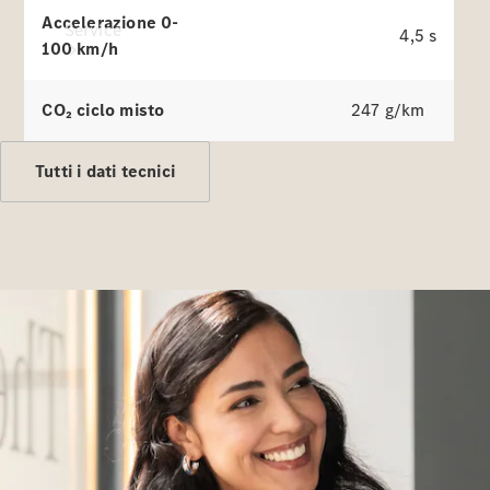
Accelerazione 0-
Service
4,5 s
100 km/h
CO₂ ciclo misto
247 g/km
Tutti i dati tecnici
Tutti i
servizi
Soluzioni
per la
ricarica
Prenota
appuntamento
Manutenzione,
riparazione e
garanzie
Assistenza e