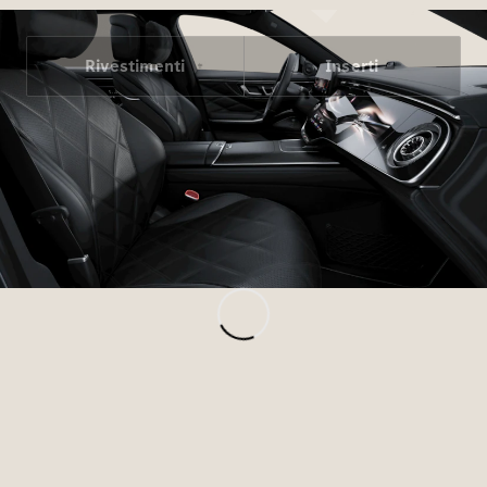
Rivestimenti
Inserti
Tutte le
Monovolume
EQV
Elettrica
Classe V
Classe V
Marco Polo
Classe V
Marco Polo
Horizon
Test Drive
Configuratore
Mercedes-
Benz Store