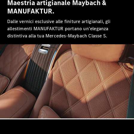
Maestria artigianale Maybach &
Benz Store
Coupé
MANUFAKTUR.
Dalle vernici esclusive alle finiture artigianali, gli
allestimenti MANUFAKTUR portano un'eleganza
distintiva alla tua Mercedes-Maybach Classe S.
Tutte le
Coupé
CLE Coupé
Mercedes-
AMG GT
Coupé
Mercedes-
AMG GT
Elettrica
Coupé 4
Test Drive
Configuratore
Mercedes-