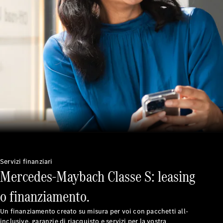
soccorso
stradale
Servizi
assicurativi
Omologazioni
vetture
Mercedes-
Benz Apps
Libretti e
istruzioni
d'uso
Assistenza e
contatti
Servizi finanziari
Mercedes-Maybach Classe S: leasing
o finanziamento.
Un finanziamento creato su misura per voi con pacchetti all-
inclusive, garanzie di riacquisto e servizi per la vostra