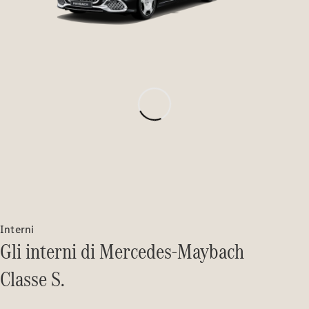
Test Drive
Configuratore
Mercedes-
Benz Store
Grand Limousine
VLE
Elettrica
Interni
Test Drive
Gli interni di Mercedes-Maybach
Configuratore
Mercedes-
Classe S.
Benz Store
Monovolume