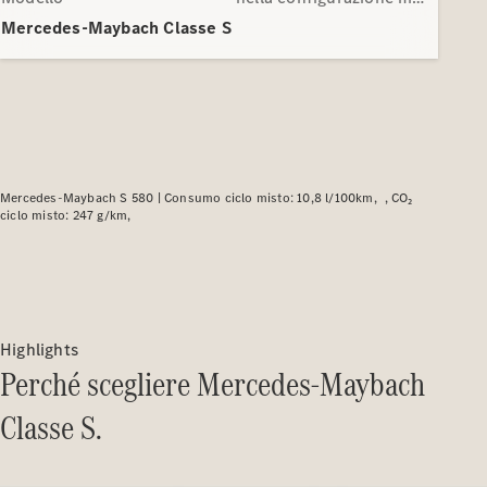
Modelli elettrici
Modelli plug-in hybrid
Mercedes-Maybach Classe S
Berline
Mercedes-Maybach S 580 |
Consumo ciclo misto: 10,8 l/100km
CO₂
ciclo misto: 247 g/km
Tutte le
Berline
CLA
Nuova
Elettrica
CLA
Nuova
Classe C
Highlights
Berlina
Perché scegliere Mercedes-Maybach
Classe
C
Nuova
Elettrica
Classe S.
Berlina
EQE
Elettrica
Berlina