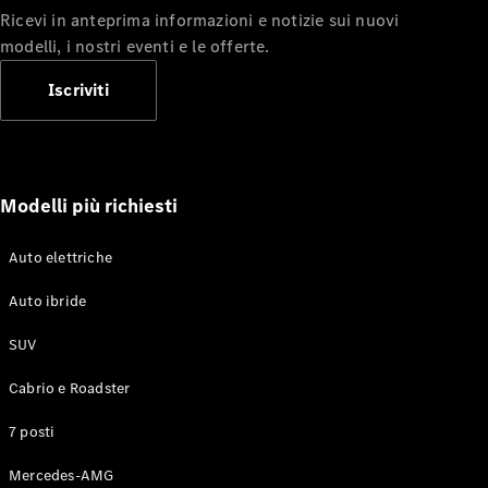
Ricevi in anteprima informazioni e notizie sui nuovi
modelli, i nostri eventi e le offerte.
Iscriviti
Modelli più richiesti
Chi siamo
Responsabilità
Auto elettriche
sociale
Integrity &
Auto ibride
Compliance
SUV
Cabrio e Roadster
7 posti
Mercedes-AMG