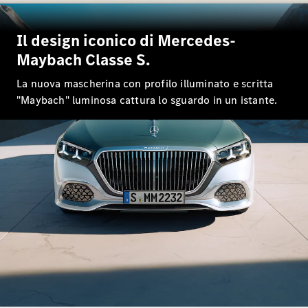
EQS
Elettrica
Berlina
Classe E
Il design iconico di Mercedes-
Berlina
Maybach Classe S.
Classe S
Classe S
La nuova mascherina con profilo illuminato e scritta
Passo
"Maybach" luminosa cattura lo sguardo in un istante.
Lungo
Mercedes-
Maybach
Classe S
Test Drive
Configuratore
Mercedes-
Benz Store
SUV & Fuoristrada