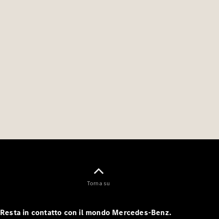
Experience
Vivi il
brand
YOUNIVERSE
by
Mercedes-
Benz
GOT G
Owners
Tribe
Torna su
Mercedes-
Benz
Resta in contatto con il mondo Mercedes-Benz.
Italia