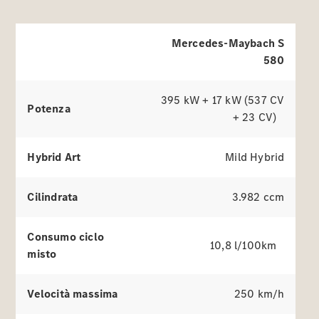
Mercedes-Maybach S
580
Pneumatici
Accessori
395 kW + 17 kW (537 CV
Potenza
Originali
+ 23 CV)
Equipaggiamenti
di ricarica
Hybrid Art
Mild Hybrid
Collection
Cura del
veicolo
Cilindrata
3.982 ccm
Consumo ciclo
10,8 l/100km
misto
Velocità massima
250 km/h