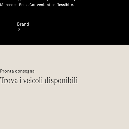
Mercedes-Benz. Conveniente e flessibile.
Brand
Informazioni
Pronta consegna
su
Trova i veicoli disponibili
Mercedes-
Benz