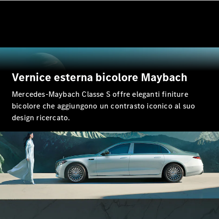
Tutti i SUV
EQE
Elettrica
SUV
EQS
Vernice esterna bicolore Maybach
Elettrica
SUV
Mercedes-
Mercedes-Maybach Classe S offre eleganti finiture
Maybach
Elettrica
bicolore che aggiungono un contrasto iconico al suo
EQS SUV
design ricercato.
GLA
GLA
Nuova
GLA
Nuova
Elettrica
GLB
Nuova
Elettrica
GLB
Nuova
GLC
Nuova
Elettrica
GLC
GLC Coupé
GLE
GLE Coupé