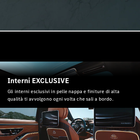
GLS
Mercedes-
Maybach
GLS
Mercedes-
Maybach
Nuova
GLS
Classe
Elettrica
G
Classe G
Test Drive
Interni EXCLUSIVE
Configuratore
Gli interni esclusivi in pelle nappa e finiture di alta
Mercedes-
Benz Store
qualità ti avvolgono ogni volta che sali a bordo.
Station Wagon