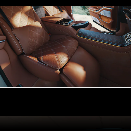
Test Drive
Configuratore
Mercedes-
Benz Store
Compatte
Tutte le
Compatte
Classe A
Classe B
Test Drive
Configuratore
Mercedes-