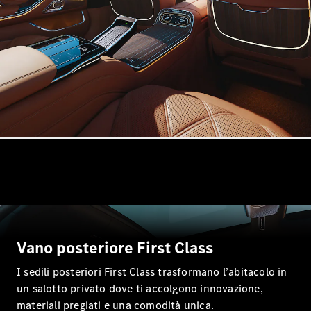
Tutte le
Station
Wagon
CLA
Shooting
Nuova
Elettrica
Brake
CLA
Shooting
Nuova
Brake
Classe C
Station
Wagon
Classe C
All-Terrain
Vano posteriore First Class
Classe E
Station
I sedili posteriori First Class trasformano l’abitacolo in
Wagon
un salotto privato dove ti accolgono innovazione,
Classe E All-
materiali pregiati e una comodità unica.
Terrain