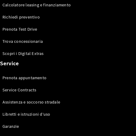
Calcolatore leasing e finanziamento
Digital
Richiedi preventivo
Extras
Service
Prenota Test Drive
Contracts
Accessori
Trova concessionaria
tecnici e
Collection
Scopri i Digital Extras
Service
Prenota appuntamento
Service Contracts
Assistenza e soccorso stradale
Libretti e istruzioni d’uso
Pneumatici
Accessori
Garanzie
Originali
Equipaggiamenti