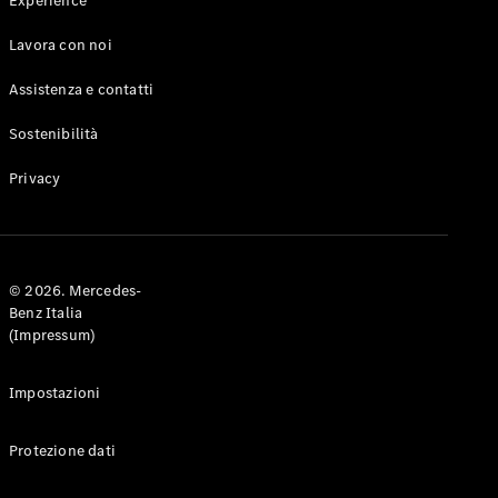
Experience
servizi
Soluzioni
Lavora con noi
per la
Assistenza e contatti
ricarica
Sostenibilità
Prenota
appuntamento
Privacy
Manutenzione,
riparazione e
garanzie
Assistenza e
© 2026. Mercedes-
soccorso
Benz Italia
stradale
(Impressum)
Servizi
assicurativi
Impostazioni
Omologazioni
vetture
Protezione dati
Mercedes-
Benz Apps