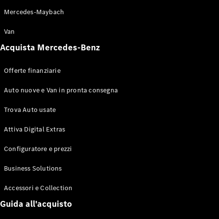
Auto usate
Mercedes-Maybach
Business
Solutions
Van
Usato
Acquista Mercedes-Benz
Mercedes-
Benz
Certified
Offerte finanziarie
Auto nuove e Van in pronta consegna
Offerte
finanziarie
Trova Auto usate
Listini
prezzi e
Attiva Digital Extras
brochure
Finanziamento,
Configuratore e prezzi
leasing e
noleggio
Business Solutions
Accessori e Collection
Configuratore
Guida all'acquisto
Prenota
Test Drive