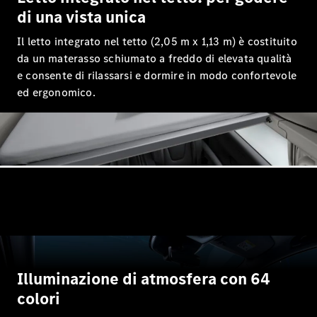
di una vista unica
Il letto integrato nel tetto (2,05 m x 1,13 m) è costituito
Tutti i SUV
EQE
da un materasso schiumato a freddo di elevata qualità
Elettrica
SUV
e consente di rilassarsi e dormire in modo confortevole
EQS
ed ergonomico.
Elettrica
SUV
Mercedes-
Maybach
Elettrica
EQS SUV
GLA
GLA
Nuova
GLA
Nuova
Elettrica
GLB
Nuova
Elettrica
GLB
Nuova
GLC
Nuova
Elettrica
GLC
GLC Coupé
Illuminazione di atmosfera con 64
GLE
GLE Coupé
colori
GLS