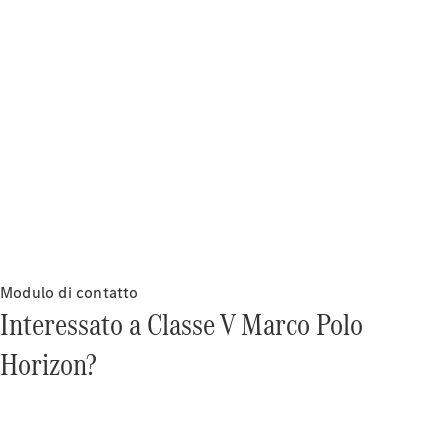
VLE
Elettrica
Configuratore
Mercedes-
Benz Store
Monovolume
Modulo di contatto
Interessato a Classe V Marco Polo
Horizon?
Tutte le
Monovolume