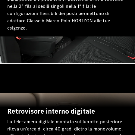
nella 2ª fila ai sedili singoli nella 1ª fila: le
Tutte le
configurazioni flessibili dei posti permettono di
Station
Wagon
adattare Classe V Marco Polo HORIZON alle tue
CLA
esigenze.
Shooting
Nuova
Elettrica
Brake
CLA
Shooting
Nuova
Brake
Classe C
Station
Wagon
Classe C
All-Terrain
Classe E
Station
Wagon
Retrovisore interno digitale
Classe E All-
Terrain
La telecamera digitale montata sul lunotto posteriore
rileva un'area di circa 40 gradi dietro la monovolume,