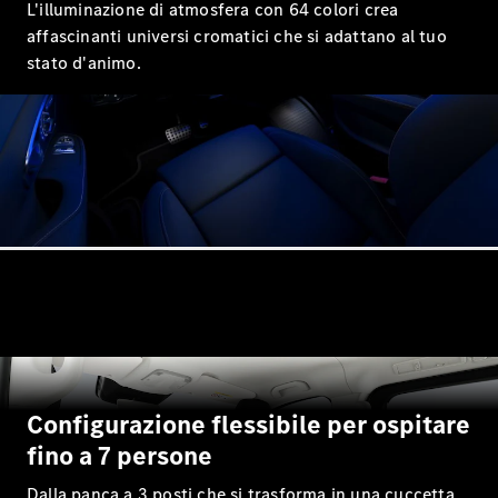
L'illuminazione di atmosfera con 64 colori crea
Mercedes-
Maybach
affascinanti universi cromatici che si adattano al tuo
GLS
stato d'animo.
Mercedes-
Maybach
Nuova
GLS
Classe
Elettrica
G
Classe G
Configuratore
Mercedes-
Benz Store
Station Wagon
Configurazione flessibile per ospitare
fino a 7 persone
Dalla panca a 3 posti che si trasforma in una cuccetta