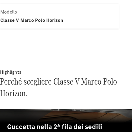
Modelli elettrici
Modelli plug-in hybrid
Modello
Classe V Marco Polo Horizon
Berline
Tutte le
Berline
Highlights
CLA
Nuova
Elettrica
Perché scegliere Classe V Marco Polo
CLA
Nuova
Classe C
Horizon.
Berlina
Classe
C
Nuova
Elettrica
Berlina
EQE
Elettrica
Cuccetta nella 2ª fila dei sedili
Berlina