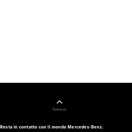
EQV
Elettrica
Classe V
Classe V
Marco Polo
Classe V
Marco Polo
Horizon
Configuratore
Mercedes-
Benz Store
Veicoli commerciali
Configuratore
Mercedes-Benz Store
Torna su
Resta in contatto con il mondo Mercedes-Benz.