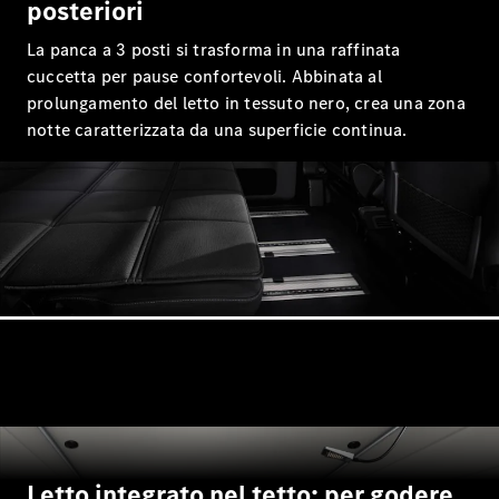
EQS
posteriori
Elettrica
Berlina
La panca a 3 posti si trasforma in una raffinata
Classe E
Berlina
cuccetta per pause confortevoli. Abbinata al
Classe S
prolungamento del letto in tessuto nero, crea una zona
Classe S
notte caratterizzata da una superficie continua.
Passo
Lungo
Mercedes-
Maybach
Classe S
Configuratore
Mercedes-
Benz Store
SUV & Fuoristrada
Letto integrato nel tetto: per godere