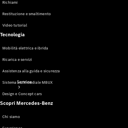
Richiami
di ricarica
Collection
Restituzione e smaltimento
Cura del
veicolo
Video tutorial
Tecnologia
Mobilità elettrica e ibrida
Ricarica e servizi
Assistenza alla guida e sicurezza
Service
Sistema multimediale MBUX
Design e Concept cars
Scopri Mercedes-Benz
Chi siamo
Tutti i