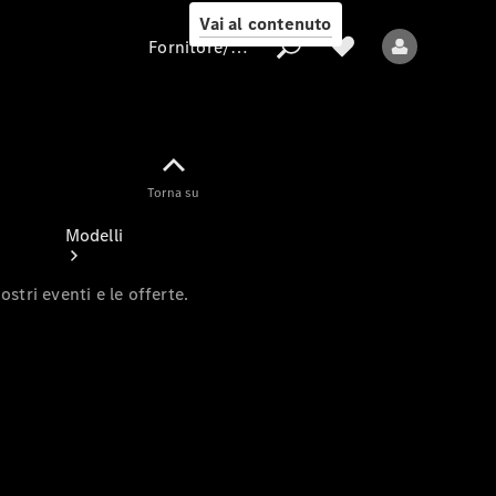
Vai al contenuto
Fornitore/protezione dati
Fornitore/protezione
Torna su
dati
Modelli
ostri eventi e le offerte.
Tutti i modelli
Nuovi modelli