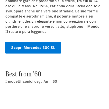
dominare gare che passarono alla storia, tra cui la 24
ore di Le Mans. Nel 1954, l'azienda della Stella decise di
sviluppare anche una versione stradale. Le sue forme
compatte e aerodinamiche, il potente motore a sei
Tutti i SUV
cilindri e il design elegante e non convenzionale con
EQE
portiere che si aprono verso l'alto, stupirono il Mondo.
Elettrica
SUV
Il resto è pura leggenda.
EQS
Elettrica
SUV
Mercedes-
Scopri Mercedes 300 SL
Maybach
Elettrica
EQS SUV
GLA
GLA
Nuova
GLA
Best from '60
Nuova
Elettrica
GLB
Nuova
Elettrica
GLB
I modelli iconici degli Anni 60.
Nuova
GLC
Nuova
Elettrica
GLC
GLC Coupé
GLE
GLE Coupé