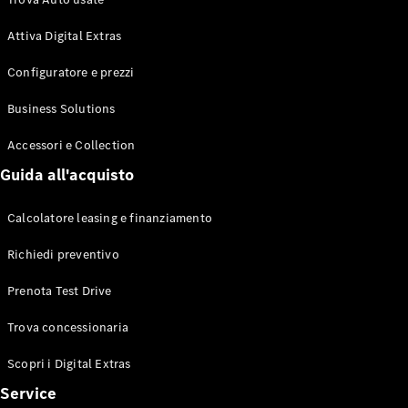
Benz Store
Coupé
Attiva Digital Extras
Configuratore e prezzi
Business Solutions
Accessori e Collection
Tutte le
Guida all'acquisto
Coupé
CLE Coupé
Mercedes-
Calcolatore leasing e finanziamento
AMG GT
Richiedi preventivo
Coupé
Mercedes-
Prenota Test Drive
AMG GT
Elettrica
Coupé 4
Trova concessionaria
Test Drive
Scopri i Digital Extras
Configuratore
Service
Mercedes-