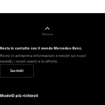
Tutte le
Station
Wagon
CLA
Torna su
Shooting
Nuova
Elettrica
Brake
CLA
Resta in contatto con il mondo Mercedes-Benz.
Shooting
Nuova
Brake
Ricevi in anteprima informazioni e notizie sui nuovi
Classe C
modelli, i nostri eventi e le offerte.
Station
Wagon
Iscriviti
Classe C
All-Terrain
Classe E
Station
Wagon
Modelli più richiesti
Classe E All-
Terrain