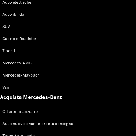
Auto elettriche
Auto ibride
Test Drive
Configuratore
SUV
Mercedes-
Benz Store
Cabrio e Roadster
Compatte
7 posti
Mercedes-AMG
Mercedes-Maybach
Tutte le
Van
Compatte
Acquista Mercedes-Benz
Classe A
Classe B
Offerte finanziarie
Test Drive
Auto nuove e Van in pronta consegna
Configuratore
Mercedes-
Trova Auto usate