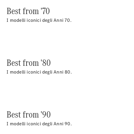
GLS
Best from '70
Mercedes-
Maybach
I modelli iconici degli Anni 70.
GLS
Mercedes-
Maybach
Nuova
GLS
Classe
Elettrica
G
Best from '80
Classe G
I modelli iconici degli Anni 80.
Test Drive
Configuratore
Mercedes-
Benz Store
Station Wagon
Best from '90
I modelli iconici degli Anni 90.