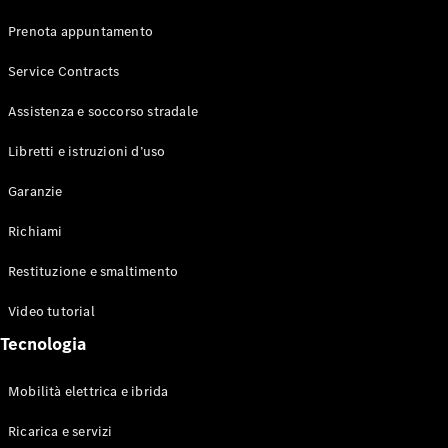
Benz Store
Prenota appuntamento
Cabrio / Roadster
Service Contracts
Assistenza e soccorso stradale
Libretti e istruzioni d’uso
Garanzie
Tutte le
Richiami
Cabrio /
Roadster
Restituzione e smaltimento
CLE Cabrio
Mercedes-
Video tutorial
AMG SL
Roadster
Tecnologia
Mercedes-
Maybach SL
Mobilità elettrica e ibrida
Monogram
Series
Ricarica e servizi