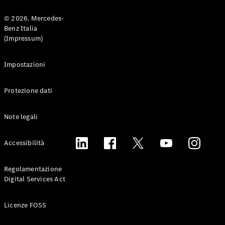
© 2026. Mercedes-
Benz Italia
(Impressum)
Tutte le
Impostazioni
Monovolume
EQV
Elettrica
Protezione dati
Classe V
Classe V
Marco Polo
Note legali
Classe V
Marco Polo
Accessibilità
Horizon
Regolamentazione
Test Drive
Digital Services Act
Configuratore
Mercedes-
Benz Store
Licenze FOSS