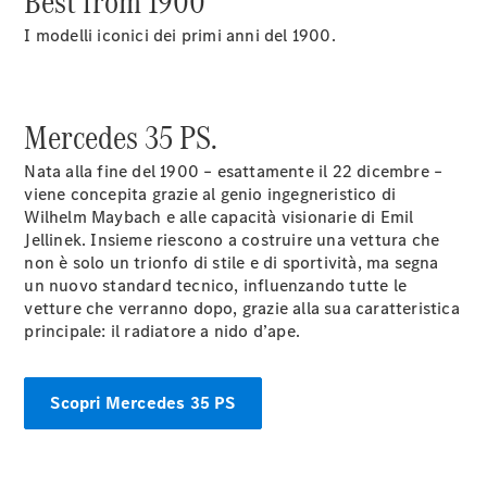
Best from 1900
Modelli elettrici
Modelli plug-in hybrid
I modelli iconici dei primi anni del 1900.
Berline
Mercedes 35 PS.
Nata alla fine del 1900 – esattamente il 22 dicembre –
viene concepita grazie al genio ingegneristico di
Wilhelm Maybach e alle capacità visionarie di Emil
Tutte le
Jellinek. Insieme riescono a costruire una vettura che
Berline
non è solo un trionfo di stile e di sportività, ma segna
CLA
un nuovo standard tecnico, influenzando tutte le
Nuova
Elettrica
CLA
vetture che verranno dopo, grazie alla sua caratteristica
Nuova
Classe C
principale: il radiatore a nido d’ape.
Berlina
Classe
C
Nuova
Elettrica
Scopri Mercedes 35 PS
Berlina
EQE
Elettrica
Berlina