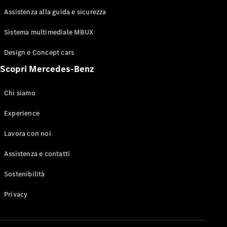
Assistenza alla guida e sicurezza
Test Drive
Configuratore
Sistema multimediale MBUX
Mercedes-
Benz Store
Design e Concept cars
Grand Limousine
Scopri Mercedes-Benz
Chi siamo
Experience
Lavora con noi
VLE
Elettrica
Assistenza e contatti
Test Drive
Sostenibilità
Configuratore
Privacy
Mercedes-
Benz Store
Monovolume