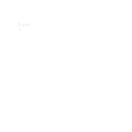
Brand
Informazioni
su
Mercedes-
Benz