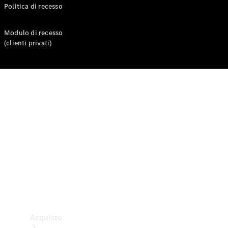
Politica di recesso
Veicoli commerciali
Modulo di recesso
Test Drive
(clienti privati)
Configuratore
Mercedes-Benz Store
Acquisto