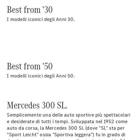
EQS
Elettrica
Best from '30
Berlina
Classe E
I modelli iconici degli Anni 30.
Berlina
Classe S
Classe S
Passo
Lungo
Mercedes-
Maybach
Best from '50
Classe S
I modelli iconici degli Anni 50.
Test Drive
Configuratore
Mercedes-
Mercedes 300 SL.
Benz Store
SUV & Fuoristrada
Semplicemente una delle auto sportive più spettacolari
e desiderate di tutti i tempi. Sviluppata nel 1952 come
auto da corsa, la Mercedes 300 SL (dove "SL" sta per
"Sport Leicht" ossia "Sportiva leggera") fu in grado di