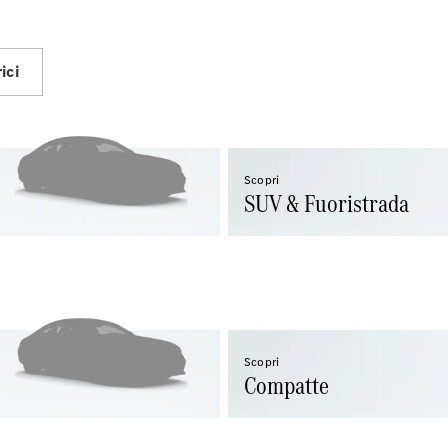
EQS
Elettrica
Berlina
Classe E
Berlina
ici
Classe S
Classe S
Passo
Lungo
Mercedes-
Scopri
Maybach
SUV & Fuoristrada
Classe S
Test Drive
Configuratore
Mercedes-
Benz Store
SUV & Fuoristrada
Scopri
Compatte