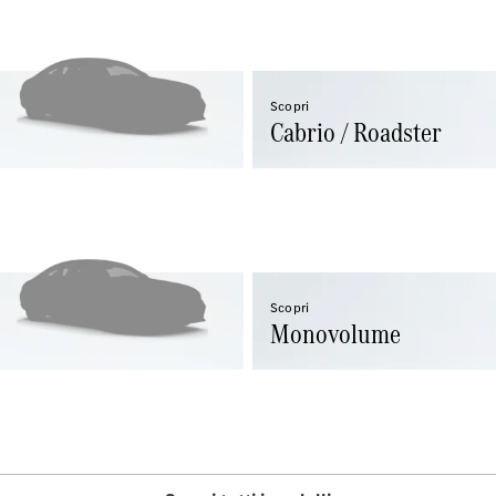
Tutti i SUV
Scopri
EQE
Cabrio / Roadster
Elettrica
SUV
EQS
Elettrica
SUV
Mercedes-
Maybach
Elettrica
EQS SUV
GLA
GLA
Nuova
Scopri
GLA
Nuova
Elettrica
Monovolume
GLB
Nuova
Elettrica
GLB
Nuova
GLC
Nuova
Elettrica
GLC
GLC Coupé
GLE
GLE Coupé