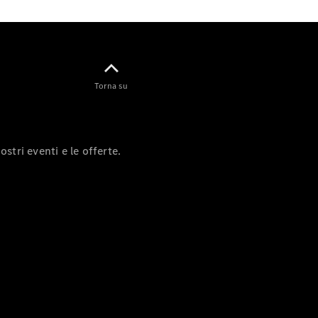
Test Drive
Configuratore
Mercedes-
Benz Store
Torna su
Compatte
ostri eventi e le offerte.
Tutte le
Compatte
Classe A
Classe B
Test Drive
Configuratore
Mercedes-