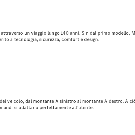
Tutte le
Station
Wagon
ci attraverso un viaggio lungo 140 anni. Sin dal primo modello, 
CLA
ito a tecnologia, sicurezza, comfort e design.
Shooting
Nuova
Elettrica
Brake
CLA
Shooting
Nuova
Brake
Classe C
Station
Wagon
Classe C
 veicolo, dal montante A sinistro al montante A destro. A ciò si 
All-Terrain
mandi si adattano perfettamente all’utente.
Classe E
Station
Wagon
Classe E All-
Terrain