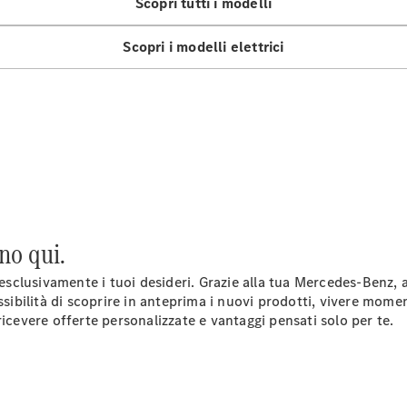
Scopri tutti i modelli
GLS
Mercedes-
Scopri i modelli elettrici
Maybach
GLS
Mercedes-
Maybach
Nuova
GLS
Classe
Elettrica
G
Classe G
Test Drive
no qui.
Configuratore
Mercedes-
 esclusivamente i tuoi desideri. Grazie alla tua Mercedes-Benz,
Benz Store
ssibilità di scoprire in anteprima i nuovi prodotti, vivere mome
Station Wagon
icevere offerte personalizzate e vantaggi pensati solo per te.