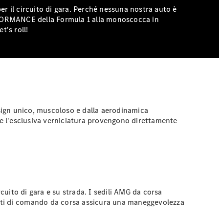
r il circuito di gara. Perché nessuna nostra auto è
ERFORMANCE della Formula 1 alla monoscocca in
t's roll!
sign unico, muscoloso e dalla aerodinamica
 1 e l'esclusiva verniciatura provengono direttamente
cuito di gara e su strada. I sedili AMG da corsa
menti di comando da corsa assicura una maneggevolezza