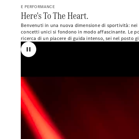
E PERFORMANCE
Here's To The Heart.
Benvenuti in una nuova dimensione di sportività: nei
concetti unici si fondono in modo affascinante. Le po
ricerca di un piacere di guida intenso, sei nel posto g
00:00
Un'area diffusa di colore rosso-arancio nell'immagine fissa s
dello stemma AMG (sopra la mascherina del radiatore) in u
.
00:00 a 00:02
Da un liquido metallico-argenteo pulsante e gorgogliante, la 
ambiente completamente rivestito di fogli di alluminio pulsan
cuore pulsante, anch'esso modellato in fogli di alluminio, che
si trasforma in una giovane donna danzante con una tuta arge
è modellato su un cuore pulsante. La donna ha i capelli corti
La scena è accompagnata acusticamente da un cuore che bat
Una voce femminile fuori campo dice:
Sono io.
00:02
Un casco da gara con la scritta "PETRONAS" del team 