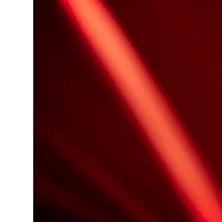
PETRONAS di Formula 1 al buio con riflessi scintillanti di l
blu.
La tensione crescente è accompagnata acusticamente con inte
da suoni elettronici.
da 00:02 a 00:04
Una Mercedes-AMG C 63 S E PERFORMANCE Berlina nel c
metallizzato, vista in diagonale dalla parte anteriore (lato p
in un ambiente notturno. Si può vedere che un uomo che indo
verso la porta del conducente.
da 00:04 a 00:05
L'inquadratura cade nuovamente sulla massa metallico-argente
primo piano.
La voce femminile fuori campo dice:
Io sono il tuo cuore
da 00:06 a 00:06
La giovane donna con la tuta argentata, ancora una volta per
, in due diverse inquadrature sullo sfondo del foglio di
alluminio.
00:06 - 00:07
Una sezione della parte anteriore della Classe C dal lato del