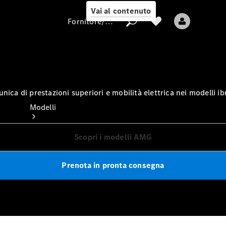
Vai al contenuto
Fornitore/protezione dati
Fornitore/protezione
nica di prestazioni superiori e mobilità elettrica nei modelli 
dati
Modelli
Scopri i modelli AMG
Prenota in pronta consegna
Tutti i modelli
Nuovi modelli