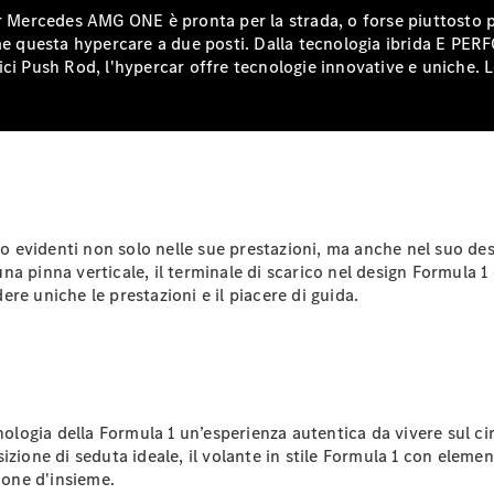
Benz Store
o di carburante e alle emissioni della EQS visualizzati
r Mercedes AMG ONE è pronta per la strada, o forse piuttosto pe
Coupé
ome questa hypercare a due posti. Dalla tecnologia ibrida E P
e con movimenti pulsanti
i Push Rod, l'hypercar offre tecnologie innovative e uniche. Le
cello
una sorta di pavimento di metallo liquido
 superficie presentata
passeggero alla parte posteriore, con
scene
renando,
lla EQS sono riportati di seguito
Tutte le
Coupé
zati sotto il veicolo
CLE Coupé
 evidenti non solo nelle sue prestazioni, ma anche nel suo de
lla superficie presentata
Mercedes-
e dal lato del passeggero,
n una pinna verticale, il terminale di scarico nel design Formula
AMG GT
re uniche le prestazioni e il piacere di guida.
Coupé
sul pavimento
lla EQS sono riportati di seguito
ido schizzare
Mercedes-
AMG GT
Elettrica
Coupé 4
o visualizzati di seguito.
 diagonale rispetto alla parte anteriore
rzialmente illuminato
li. Le luci
nologia della Formula 1 un’esperienza autentica da vivere sul cir
Test Drive
ttrico viene visualizzato brevemente sullo schermo
.
izione di seduta ideale, il volante in stile Formula 1 con ele
Configuratore
ione d'insieme.
Mercedes-