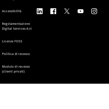
Test Drive
Accessibilità
Configuratore
Mercedes-
Benz Store
Regolamentazione
Grand Limousine
Digital Services Act
Licenze FOSS
Politica di recesso
Modulo di recesso
VLE
Elettrica
(clienti privati)
Test Drive
Configuratore
Mercedes-
Benz Store
Monovolume