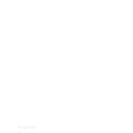
Veicoli commerciali
Test Drive
Configuratore
Mercedes-Benz Store
Acquisto