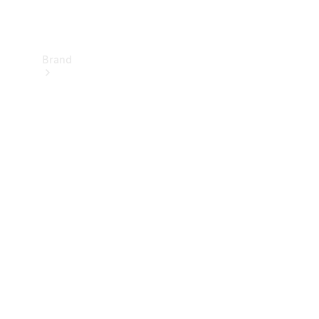
Brand
Informazioni
su
Mercedes-
Benz