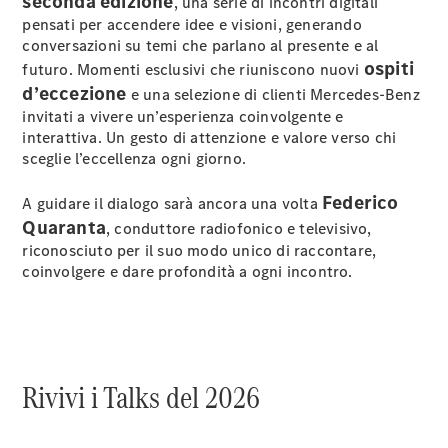
seconda edizione
Modelli elettrici
, una serie di incontri digitali
Modelli plug-in hybrid
pensati per accendere idee e visioni, generando
conversazioni su temi che parlano al presente e al
ospiti
futuro. Momenti esclusivi che riuniscono nuovi
Berline
d’eccezione
e una selezione di clienti Mercedes‑Benz
invitati a vivere un’esperienza coinvolgente e
interattiva. Un gesto di attenzione e valore verso chi
sceglie l’eccellenza ogni giorno.
Federico
A guidare il dialogo sarà ancora una volta
Tutte le
Quaranta
, conduttore radiofonico e televisivo,
Berline
riconosciuto per il suo modo unico di raccontare,
CLA
Nuova
Elettrica
coinvolgere e dare profondità a ogni incontro.
CLA
Nuova
Classe C
Berlina
Classe
C
Nuova
Elettrica
Rivivi i Talks del 2026
Berlina
EQE
Elettrica
Berlina