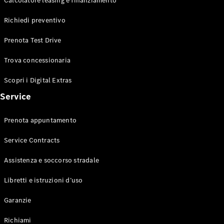
Calcolatore leasing e finanziamento
Richiedi preventivo
Test Drive
Configuratore
Prenota Test Drive
Mercedes-
Benz Store
Trova concessionaria
Compatte
Scopri i Digital Extras
Service
Prenota appuntamento
Tutte le
Service Contracts
Compatte
Classe A
Assistenza e soccorso stradale
Classe B
Libretti e istruzioni d’uso
Test Drive
Garanzie
Configuratore
Mercedes-
Richiami