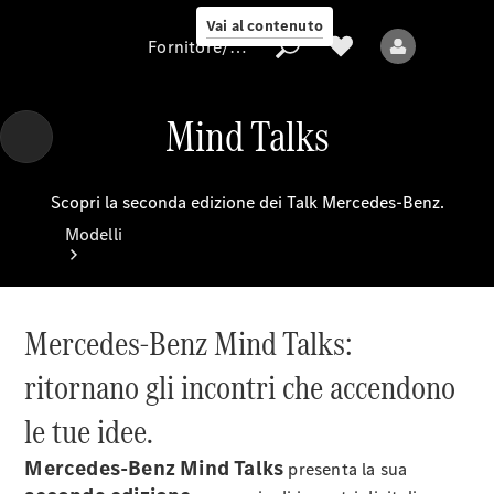
Vai al contenuto
Fornitore/protezione dati
Mind Talks
Fornitore/protezione
Scopri la seconda edizione dei Talk Mercedes-Benz.
dati
Modelli
Mercedes-Benz Mind Talks:
ritornano gli incontri che accendono
Tutti i modelli
le tue idee.
Nuovi modelli
Mercedes-Benz Mind Talks
presenta la sua