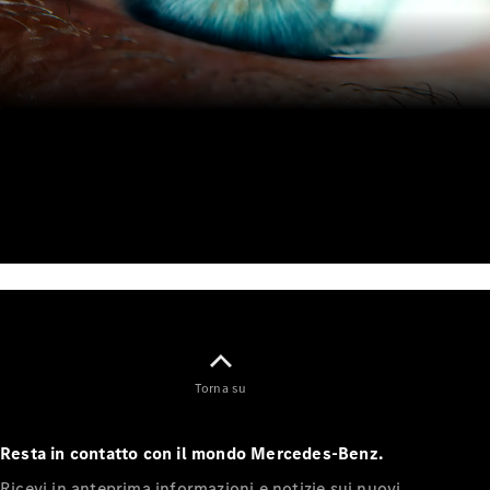
00:00 / 00:00
Tutti i SUV
EQE
Elettrica
SUV
EQS
Elettrica
SUV
Mercedes-
Maybach
Elettrica
EQS SUV
GLA
GLA
Nuova
GLA
Nuova
Elettrica
GLB
Nuova
Elettrica
GLB
Nuova
GLC
Nuova
Elettrica
Torna su
GLC
GLC Coupé
Resta in contatto con il mondo Mercedes-Benz.
GLE
GLE Coupé
Ricevi in anteprima informazioni e notizie sui nuovi