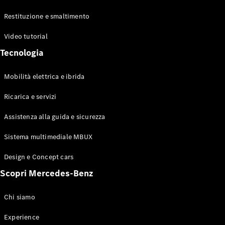
Benz Store
Coupé
Restituzione e smaltimento
Video tutorial
Tecnologia
Mobilità elettrica e ibrida
Tutte le
Ricarica e servizi
Coupé
CLE Coupé
Assistenza alla guida e sicurezza
Mercedes-
AMG GT
Sistema multimediale MBUX
Coupé
Mercedes-
Design e Concept cars
AMG GT
Elettrica
Scopri Mercedes-Benz
Coupé 4
Chi siamo
Test Drive
Configuratore
Experience
Mercedes-