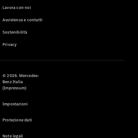
Benz Store
Lavora con noi
Cabrio / Roadster
Assistenza e contatti
Sostenibilità
Privacy
Tutte le
Cabrio /
© 2026. Mercedes-
Roadster
Benz Italia
CLE Cabrio
(Impressum)
Mercedes-
AMG SL
Roadster
Impostazioni
Mercedes-
Maybach SL
Protezione dati
Monogram
Series
Note legali