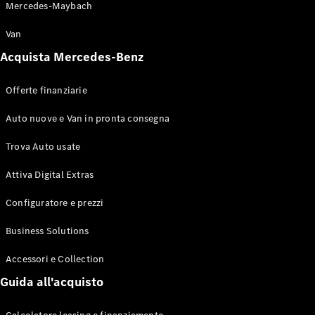
Mercedes-Maybach
Van
Tutte le
Acquista Mercedes-Benz
Station
Wagon
CLA
Offerte finanziarie
Shooting
Nuova
Elettrica
Auto nuove e Van in pronta consegna
Brake
CLA
Trova Auto usate
Shooting
Nuova
Brake
Attiva Digital Extras
Classe C
Station
Configuratore e prezzi
Wagon
Classe C
Business Solutions
All-Terrain
Classe E
Accessori e Collection
Station
Guida all'acquisto
Wagon
Classe E All-
Terrain