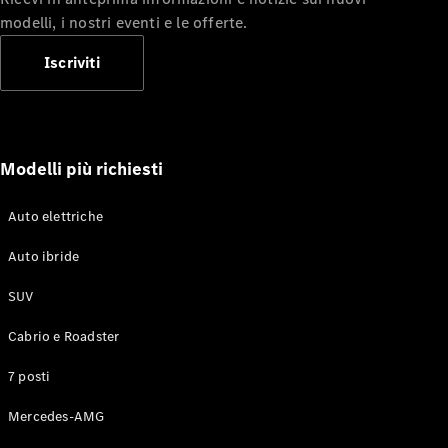
GLS
modelli, i nostri eventi e le offerte.
Mercedes-
Maybach
Iscriviti
GLS
Mercedes-
Maybach
Nuova
GLS
Classe
Modelli più richiesti
Elettrica
G
Classe G
Auto elettriche
Test Drive
Auto ibride
Configuratore
Mercedes-
SUV
Benz Store
Station Wagon
Cabrio e Roadster
7 posti
Mercedes-AMG