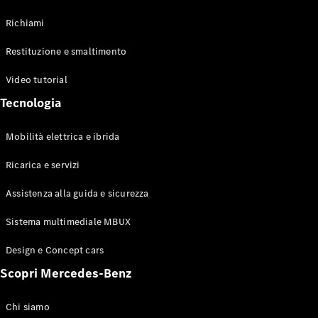
Richiami
Tutte le
Restituzione e smaltimento
Station
Wagon
Video tutorial
CLA
Tecnologia
Shooting
Nuova
Elettrica
Brake
CLA
Mobilità elettrica e ibrida
Shooting
Nuova
Ricarica e servizi
Brake
Classe C
Assistenza alla guida e sicurezza
Station
Wagon
Sistema multimediale MBUX
Classe C
All-Terrain
Design e Concept cars
Classe E
Station
Scopri Mercedes-Benz
Wagon
Classe E All-
Chi siamo
Terrain