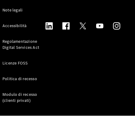
Benz Store
Coupé
Note legali
Accessibilità
Regolamentazione
Digital Services Act
Tutte le
Coupé
Licenze FOSS
CLE Coupé
Mercedes-
AMG GT
Politica di recesso
Coupé
Mercedes-
Modulo di recesso
AMG GT
Elettrica
(clienti privati)
Coupé 4
Test Drive
Configuratore
Mercedes-