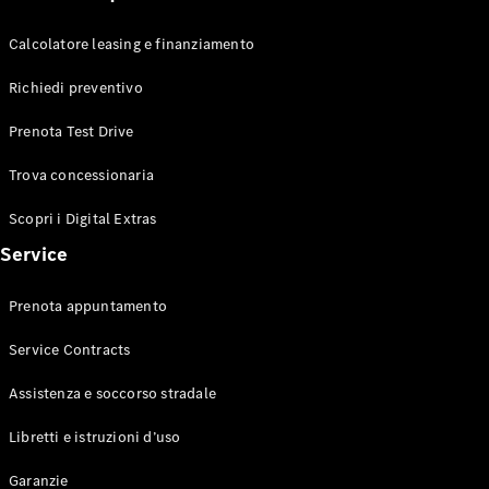
GLS
Mercedes-
Calcolatore leasing e finanziamento
Maybach
GLS
Richiedi preventivo
Mercedes-
Maybach
Nuova
Prenota Test Drive
GLS
Classe
Trova concessionaria
Elettrica
G
Classe G
Scopri i Digital Extras
Service
Test Drive
Configuratore
Prenota appuntamento
Mercedes-
Benz Store
Service Contracts
Station Wagon
Assistenza e soccorso stradale
Libretti e istruzioni d’uso
Garanzie