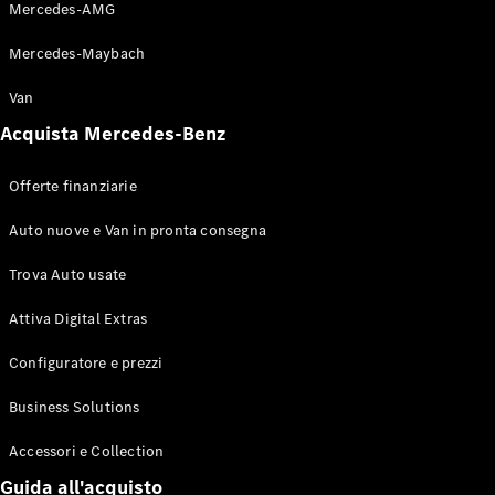
Mercedes-AMG
Mercedes-Maybach
Tutti i SUV
Van
EQE
Elettrica
Acquista Mercedes-Benz
SUV
EQS
Elettrica
SUV
Offerte finanziarie
Mercedes-
Maybach
Elettrica
Auto nuove e Van in pronta consegna
EQS SUV
GLA
Trova Auto usate
GLA
Nuova
Attiva Digital Extras
GLA
Nuova
Elettrica
GLB
Nuova
Elettrica
Configuratore e prezzi
GLB
Nuova
GLC
Nuova
Elettrica
Business Solutions
GLC
GLC Coupé
Accessori e Collection
GLE
GLE Coupé
Guida all'acquisto