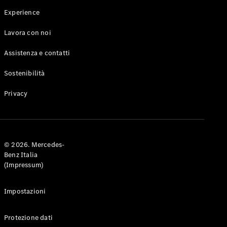
Experience
Test Drive
Lavora con noi
Configuratore
Mercedes-
Assistenza e contatti
Benz Store
Compatte
Sostenibilità
Privacy
Tutte le
© 2026. Mercedes-
Compatte
Benz Italia
Classe A
(Impressum)
Classe B
Impostazioni
Test Drive
Configuratore
Protezione dati
Mercedes-