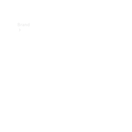
Brand
Informazioni
su
Mercedes-
Benz