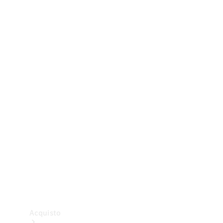
Veicoli commerciali
Test Drive
Configuratore
Mercedes-Benz Store
Acquisto