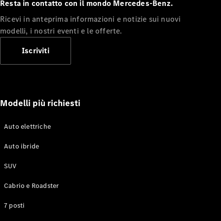
EQS
Resta in contatto con il mondo Mercedes-Benz.
Elettrica
Berlina
Ricevi in anteprima informazioni e notizie sui nuovi
Classe E
modelli, i nostri eventi e le offerte.
Berlina
Classe S
Iscriviti
Classe S
Passo
Lungo
Mercedes-
Maybach
Modelli più richiesti
Classe S
Auto elettriche
Test Drive
Configuratore
Auto ibride
Mercedes-
Benz Store
SUV
SUV & Fuoristrada
Cabrio e Roadster
7 posti