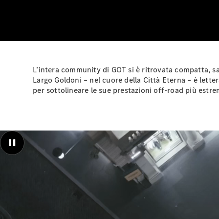
L’intera community di GOT si è ritrovata compatta, sab
Largo Goldoni – nel cuore della Città Eterna – è lett
per sottolineare le sue prestazioni off-road più estre