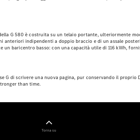
Tutti i SUV
EQE
lla G 580 è costruita su un telaio portante, ulteriormente modif
Elettrica
SUV
anteriori indipendenti a doppio braccio e di un assale posterio
EQS
isce un baricentro basso: con una capacità utile di 116 kWh, for
Elettrica
SUV
Mercedes-
Maybach
Elettrica
EQS SUV
se G di scrivere una nuova pagina, pur conservando il proprio D
GLA
 Stronger than time.
GLA
Nuova
GLA
Nuova
Elettrica
GLB
Nuova
Elettrica
GLB
Nuova
GLC
Nuova
Elettrica
GLC
GLC Coupé
GLE
Torna su
GLE Coupé