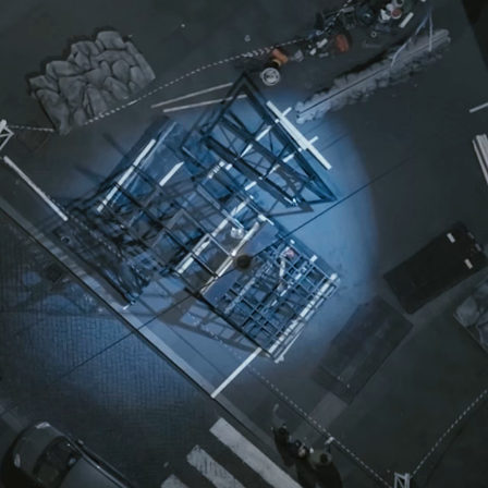
Modelli elettrici
Modelli plug-in hybrid
Berline
Tutte le
Berline
CLA
Nuova
Elettrica
CLA
Nuova
Classe C
Berlina
Classe
C
Nuova
Elettrica
Berlina
EQE
Elettrica
Berlina