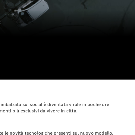
rimbalzata sui social è diventata virale in poche ore
nti più esclusivi da vivere in città.
tte le novità tecnologiche presenti sul nuovo modello.