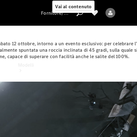
Vai al contenuto
Fornitore/protezione dati
ato 12 ottobre, intorno a un evento esclusivo: per celebrare l’
eralmente spuntata una roccia inclinata di 45 gradi, sulla quale
Fornitore/protezione
me, capace di superare con facilità anche le salite del 100%.
dati
Modelli
Tutti i modelli
Nuovi modelli