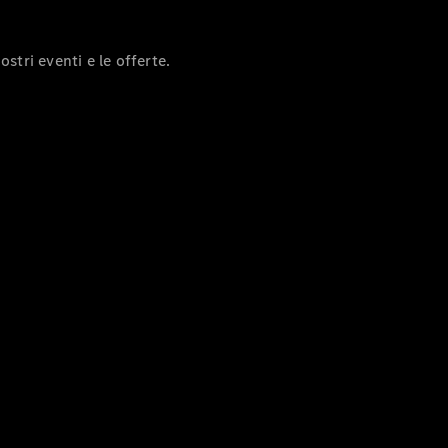
GLS
Mercedes-
Maybach
ostri eventi e le offerte.
GLS
Mercedes-
Maybach
Nuova
GLS
Classe
Elettrica
G
Classe G
Test Drive
Configuratore
Mercedes-
Benz Store
Station Wagon