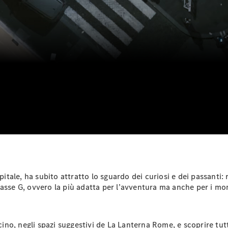
EQS
Elettrica
Berlina
Classe E
Berlina
Classe S
Classe S
Passo
Lungo
Mercedes-
Maybach
Classe S
Test Drive
Configuratore
Mercedes-
Benz Store
pitale, ha subito attratto lo sguardo dei curiosi e dei passanti: 
SUV & Fuoristrada
sse G, ovvero la più adatta per l’avventura ma anche per i mome
icino, negli spazi suggestivi de La Lanterna Rome, e scoprire tu