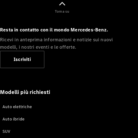
Torna su
Test Drive
Configuratore
Mercedes-
Resta in contatto con il mondo Mercedes-Benz.
Benz Store
Ricevi in anteprima informazioni e notizie sui nuovi
Compatte
modelli, i nostri eventi e le offerte.
Iscriviti
Tutte le
Modelli più richiesti
Compatte
Classe A
Classe B
Auto elettriche
Auto ibride
Test Drive
Configuratore
SUV
Mercedes-