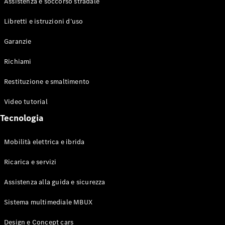
Assistenza e soccorso stradale
Test Drive
Libretti e istruzioni d’uso
Configuratore
Mercedes-
Garanzie
Benz Store
Grand Limousine
Richiami
Restituzione e smaltimento
Video tutorial
Tecnologia
Mobilità elettrica e ibrida
VLE
Elettrica
Ricarica e servizi
Test Drive
Assistenza alla guida e sicurezza
Configuratore
Mercedes-
Sistema multimediale MBUX
Benz Store
Monovolume
Design e Concept cars