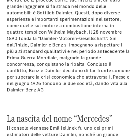
EQS
Elettrica
grande ingegnere si fa strada nel mondo delle
Berlina
automobili: è Gottlieb Daimler. Questi, dopo diverse
Classe E
esperienze e importanti sperimentazioni nel settore,
Berlina
come quelle sul motore a combustione interna in
Classe S
quattro tempi con Wilhelm Maybach, il 28 novembre
Classe S
1890 fonda la "Daimler-Motoren-Gesellschaft". Sin
Passo
dall’inizio, Daimler e Benz si impegnano a rispettare i
Lungo
più alti standard qualitativi e nel periodo antecedente la
Mercedes-
Prima Guerra Mondiale, malgrado la grande
Maybach
concorrenza, conquistano la ribalta. Concluso il
Classe S
conflitto, Benz e Daimler decidono di far fronte comune
per superare la crisi economica che attraversa il Paese e
Test Drive
nel giugno 1926 fondono le due società, dando vita alla
Configuratore
Daimler-Benz AG.
Mercedes-
Benz Store
SUV & Fuoristrada
La nascita del nome “Mercedes”
Il console viennese Emil Jellinek fu uno dei primi
estimatori delle vetture Daimler, nonché un grande