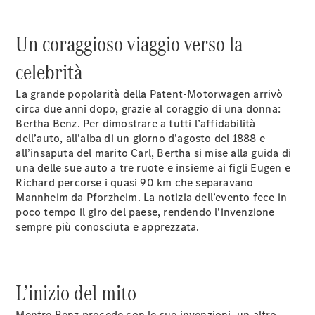
Modelli elettrici
Modelli plug-in hybrid
Un coraggioso viaggio verso la
Berline
celebrità
La grande popolarità della Patent-Motorwagen arrivò
circa due anni dopo, grazie al coraggio di una donna:
Bertha Benz. Per dimostrare a tutti l’affidabilità
dell’auto, all’alba di un giorno d’agosto del 1888 e
all’insaputa del marito Carl, Bertha si mise alla guida di
Tutte le
una delle sue auto a tre ruote e insieme ai figli Eugen e
Berline
Richard percorse i quasi 90 km che separavano
CLA
Nuova
Elettrica
Mannheim da Pforzheim. La notizia dell’evento fece in
CLA
Nuova
poco tempo il giro del paese, rendendo l’invenzione
Classe C
sempre più conosciuta e apprezzata.
Berlina
Classe
C
Nuova
Elettrica
Berlina
L’inizio del mito
EQE
Elettrica
Berlina
Mentre Benz procede con le sue invenzioni, un altro