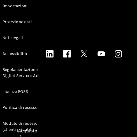
Veicoli commerciali
Impostazioni
Test Drive
Protezione dati
Configuratore
Mercedes-Benz Store
Note legali
Accessibilità
Regolamentazione
Digital Services Act
Licenze FOSS
Politica di recesso
Modulo di recesso
(clienti privati)
Acquisto