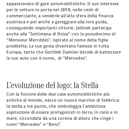
appassionato di gare automobilistiche. Il suo interesse
per le vetture lo porta nel 1898, nelle vesti di
commerciante, a venderle all’alta sfera della finanza
austriaca e poi anche a gareggiare alla loro guida,
Tutti i SUV
conseguendo importanti vittorie. Jellinek partecipa
EQE
Elettrica
anche alla "Settimana di Nizza" con lo pseudonimo di
SUV
“Monsieur Mercédès”, ispirato al nome della figlia
EQS
Elettrica
prediletta. Le sue gesta diventano famose in tutta
SUV
Europa, tanto che Gottlieb Daimler decide di battezzare
Mercedes-
le sue auto con il nome, di “Mercedes”.
Maybach
Elettrica
EQS SUV
GLA
GLA
Nuova
L’evoluzione del logo: la Stella
GLA
Nuova
Elettrica
GLB
Nuova
Elettrica
Con la fusione delle due case automobilistiche più
GLB
Nuova
antiche al mondo, nasce un nuovo marchio di fabbrica:
GLC
Nuova
Elettrica
la stella a tre punte, che simboleggia l’ambiziosa
GLC
aspirazione di essere protagonisti in terra, in cielo e in
GLC Coupé
mare, circondata da una corona di alloro che cinge i
GLE
nomi “Mercedes” e “Benz”.
GLE Coupé