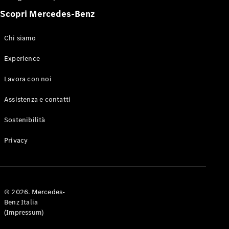
Scopri Mercedes-Benz
Chi siamo
Experience
Tutte le
Monovolume
Lavora con noi
EQV
Elettrica
Classe V
Assistenza e contatti
Classe V
Marco Polo
Sostenibilità
Classe V
Marco Polo
Privacy
Horizon
Test Drive
Configuratore
© 2026. Mercedes-
Mercedes-
Benz Italia
Benz Store
(Impressum)