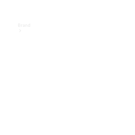
Brand
Informazioni
su
Mercedes-
Benz