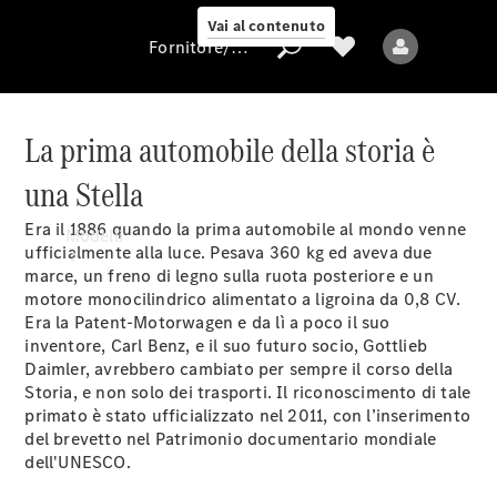
Vai al contenuto
Fornitore/protezione dati
La prima automobile della storia è
una Stella
Fornitore/protezione
dati
Era il 1886 quando la prima automobile al mondo venne
Modelli
ufficialmente alla luce. Pesava 360 kg ed aveva due
marce, un freno di legno sulla ruota posteriore e un
motore monocilindrico alimentato a ligroina da 0,8 CV.
Era la Patent-Motorwagen e da lì a poco il suo
inventore, Carl Benz, e il suo futuro socio, Gottlieb
Daimler, avrebbero cambiato per sempre il corso della
Storia, e non solo dei trasporti. Il riconoscimento di tale
Tutti i modelli
primato è stato ufficializzato nel 2011, con l’inserimento
Nuovi modelli
del brevetto nel Patrimonio documentario mondiale
dell'UNESCO.