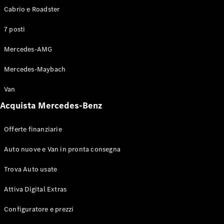
Benz Store
Cabrio e Roadster
Coupé
7 posti
Mercedes-AMG
Mercedes-Maybach
Tutte le
Van
Coupé
Acquista Mercedes-Benz
CLE Coupé
Mercedes-
Offerte finanziarie
AMG GT
Coupé
Auto nuove e Van in pronta consegna
Mercedes-
AMG GT
Elettrica
Trova Auto usate
Coupé 4
Attiva Digital Extras
Test Drive
Configuratore e prezzi
Configuratore
Mercedes-