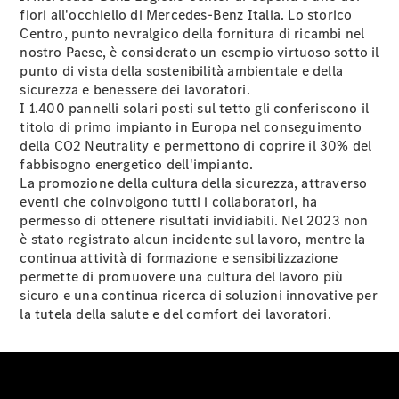
fiori all'occhiello di Mercedes-Benz Italia. Lo storico
Centro, punto nevralgico della fornitura di ricambi nel
nostro Paese, è considerato un esempio virtuoso sotto il
Tutte le
punto di vista della sostenibilità ambientale e della
Station
sicurezza e benessere dei lavoratori.
Wagon
I 1.400 pannelli solari posti sul tetto gli conferiscono il
CLA
titolo di primo impianto in Europa nel conseguimento
Shooting
Nuova
Elettrica
della CO2 Neutrality e permettono di coprire il 30% del
Brake
fabbisogno energetico dell'impianto.
CLA
La promozione della cultura della sicurezza, attraverso
Shooting
Nuova
eventi che coinvolgono tutti i collaboratori, ha
Brake
permesso di ottenere risultati invidiabili. Nel 2023 non
Classe C
è stato registrato alcun incidente sul lavoro, mentre la
Station
continua attività di formazione e sensibilizzazione
Wagon
permette di promuovere una cultura del lavoro più
Classe C
sicuro e una continua ricerca di soluzioni innovative per
All-Terrain
la tutela della salute e del comfort dei lavoratori.
Classe E
Station
Wagon
Classe E All-
Terrain