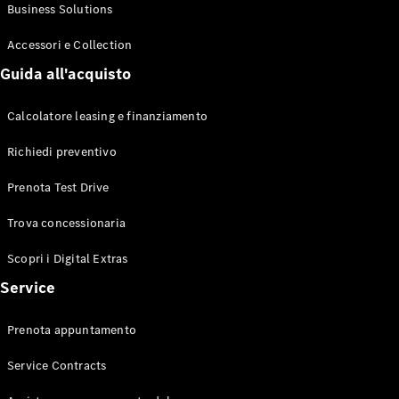
Business Solutions
Benz Store
Cabrio / Roadster
Accessori e Collection
Guida all'acquisto
Calcolatore leasing e finanziamento
Richiedi preventivo
Prenota Test Drive
Tutte le
Cabrio /
Trova concessionaria
Roadster
CLE Cabrio
Scopri i Digital Extras
Mercedes-
AMG SL
Service
Roadster
Mercedes-
Prenota appuntamento
Maybach SL
Monogram
Service Contracts
Series