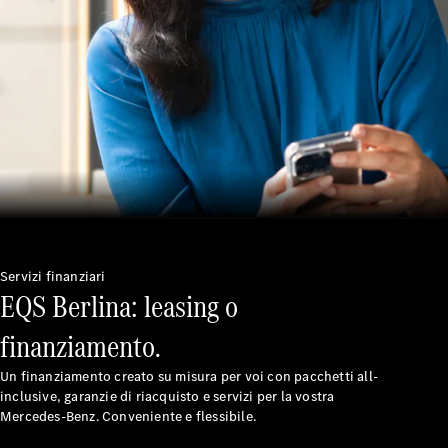
soccorso
stradale
Servizi
assicurativi
Omologazioni
vetture
Mercedes-
Benz Apps
Libretti e
istruzioni
d'uso
Servizi finanziari
EQS Berlina: leasing o
Assistenza e
contatti
finanziamento.
Un finanziamento creato su misura per voi con pacchetti all-
inclusive, garanzie di riacquisto e servizi per la vostra
Mercedes-Benz. Conveniente e flessibile.