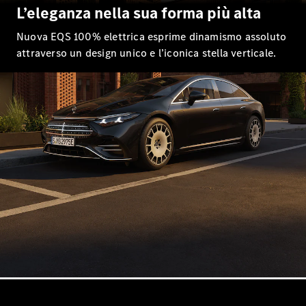
EQS
L’eleganza nella sua forma più alta
Elettrica
Berlina
Classe E
Nuova EQS 100% elettrica esprime dinamismo assoluto
Berlina
attraverso un design unico e l’iconica stella verticale.
Classe S
Classe S
Passo
Lungo
Mercedes-
Maybach
Classe S
Test Drive
Configuratore
Mercedes-
Benz Store
SUV & Fuoristrada