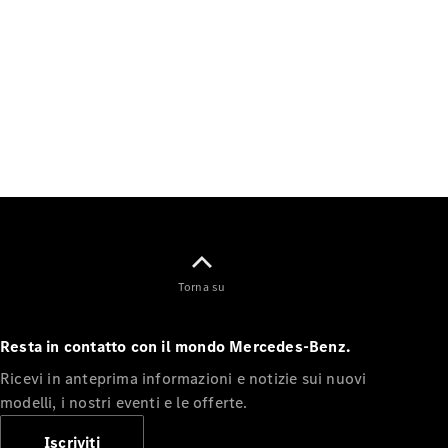
Experience
Vivi il
brand
YOUNIVERSE
by
Mercedes-
Benz
Torna su
GOT G
Owners
Tribe
Resta in contatto con il mondo Mercedes-Benz.
Ricevi in anteprima informazioni e notizie sui nuovi
Mercedes-
modelli, i nostri eventi e le offerte.
Benz
Italia
Iscriviti