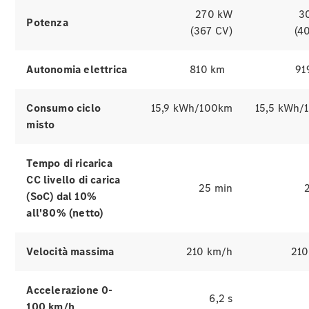
270 kW
3
Potenza
(367 CV)
(4
Autonomia elettrica
810 km
91
Pneumatici
Accessori
Consumo ciclo
15,9 kWh/100km
15,5 kWh/
Originali
misto
Equipaggiamenti
di ricarica
Collection
Tempo di ricarica
Cura del
CC livello di carica
veicolo
25 min
(SoC) dal 10%
all'80% (netto)
Velocità massima
210 km/h
210
Accelerazione 0-
6,2 s
100 km/h