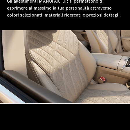
Gli allestimenti MANUFAKTUR ti permettono di
Benz Store
esprimere al massimo la tua personalità attraverso
Coupé
colori selezionati, materiali ricercati e preziosi dettagli.
Tutte le
Coupé
CLE Coupé
Mercedes-
AMG GT
Coupé
Mercedes-
AMG GT
Elettrica
Coupé 4
Test Drive
Configuratore
Mercedes-