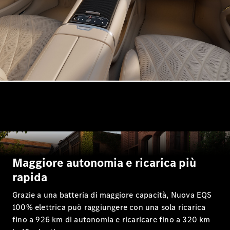
Tutte le
Station
Wagon
CLA
Shooting
Nuova
Elettrica
Brake
CLA
Shooting
Nuova
Brake
Classe C
Station
Wagon
Maggiore autonomia e ricarica più
Classe C
All-Terrain
rapida
Classe E
Grazie a una batteria di maggiore capacità, Nuova EQS
Station
Wagon
100% elettrica può raggiungere con una sola ricarica
Classe E All-
fino a 926 km di autonomia e ricaricare fino a 320 km
Terrain