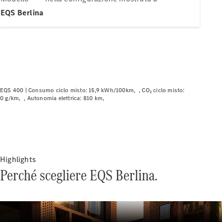
Modelli elettrici
Modelli plug-in hybrid
EQS Berlina
Berline
EQS 400 |
Consumo ciclo misto: 15,9 kWh/100km
CO₂ ciclo misto:
0 g/km
Autonomia elettrica: 810 km
Tutte le
Berline
CLA
Nuova
Elettrica
CLA
Nuova
Classe C
Highlights
Berlina
Perché scegliere EQS Berlina.
Classe
C
Nuova
Elettrica
Berlina
EQE
Elettrica
Berlina