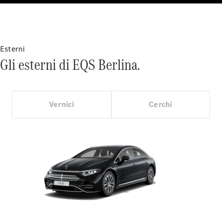
Benz Store
Cabrio / Roadster
Esterni
Gli esterni di EQS Berlina.
Vernici
Cerchi
Tutte le
Cabrio /
Roadster
CLE Cabrio
Mercedes-
AMG SL
Roadster
Mercedes-
Maybach SL
Monogram
Series