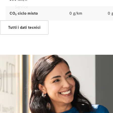
Service
CO₂ ciclo misto
0 g/km
0 
Tutti i dati tecnici
Tutti i
servizi
Soluzioni
per la
ricarica
Prenota
appuntamento
Manutenzione,
riparazione e
garanzie
Assistenza e