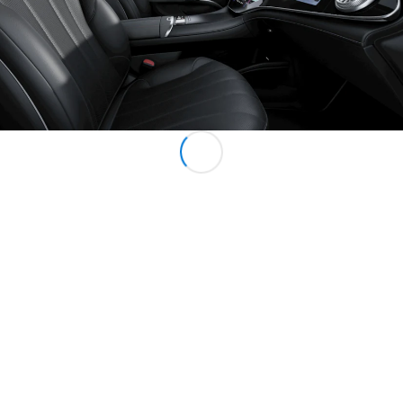
Tutte le
Monovolume
EQV
Elettrica
Classe V
Classe V
Marco Polo
Classe V
Marco Polo
Horizon
Test Drive
Configuratore
Mercedes-
Benz Store