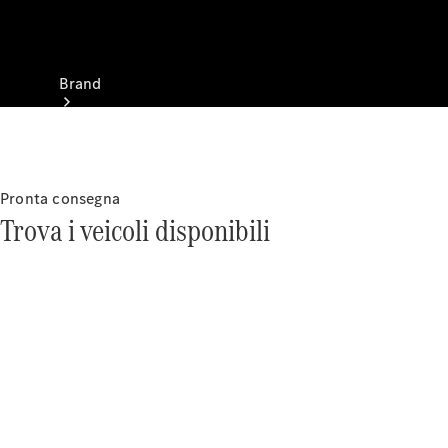
Brand
Pronta consegna
Trova i veicoli disponibili
Informazioni
su
Mercedes-
Benz