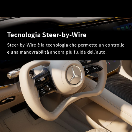
Tutti i SUV
EQE
Tecnologia Steer-by-Wire
Elettrica
SUV
EQS
Steer-by-Wire è la tecnologia che permette un controllo
Elettrica
SUV
e una manovrabilità ancora più fluida dell’auto.
Mercedes-
Maybach
Elettrica
EQS SUV
GLA
GLA
Nuova
GLA
Nuova
Elettrica
GLB
Nuova
Elettrica
GLB
Nuova
GLC
Nuova
Elettrica
GLC
GLC Coupé
GLE
GLE Coupé