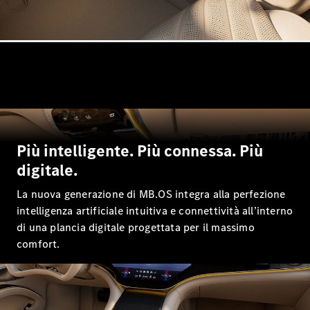
GLS
Mercedes-
Maybach
GLS
Mercedes-
Maybach
Nuova
GLS
Classe
Elettrica
G
Classe G
Più intelligente. Più connessa. Più
digitale.
Test Drive
Configuratore
La nuova generazione di MB.OS integra alla perfezione
Mercedes-
intelligenza artificiale intuitiva e connettività all’interno
Benz Store
di una plancia digitale progettata per il massimo
Station Wagon
comfort.