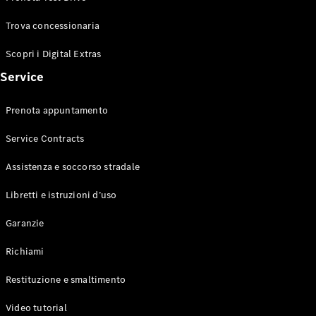
Trova concessionaria
Scopri i Digital Extras
Mercedes-
Service
Benz
Mercedes-
Prenota appuntamento
AMG
Mercedes-
Service Contracts
Maybach
Mercedes-
Assistenza e soccorso stradale
Benz
Classic
Libretti e istruzioni d’uso
Tecnologia
e
Garanzie
innovazione
Richiami
Restituzione e smaltimento
Video tutorial