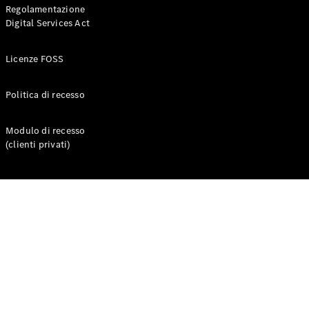
Regolamentazione
Digital Services Act
Licenze FOSS
Politica di recesso
Modulo di recesso
Chi siamo
(clienti privati)
Responsabilità
sociale
Integrity &
Compliance