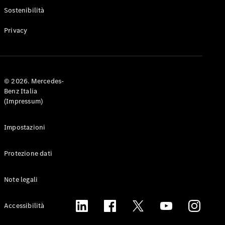
Experience
Sostenibilità
Vivi il
brand
Privacy
© 2026. Mercedes-
Benz Italia
(Impressum)
YOUNIVERSE
by
Impostazioni
Mercedes-
Benz
GOT G
Protezione dati
Owners
Tribe
Note legali
Mercedes-
Accessibilità
Benz
Italia