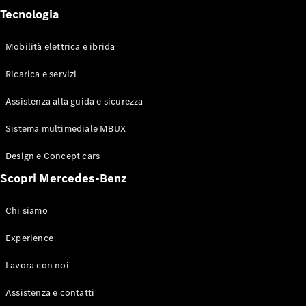
Tecnologia
Mobilità elettrica e ibrida
Sistemi di
Ricarica e servizi
assistenza
alla guida e
Assistenza alla guida e sicurezza
sicurezza
Sistemi
Sistema multimediale MBUX
multimediali
MBUX
Design e Concept cars
Aggiornamenti
Scopri Mercedes-Benz
“over the air”
Design e
concept car
Chi siamo
Mobilità
elettrica
Experience
Sostenibilità
Eventi
Lavora con noi
Mercedes-
Benz
Assistenza e contatti