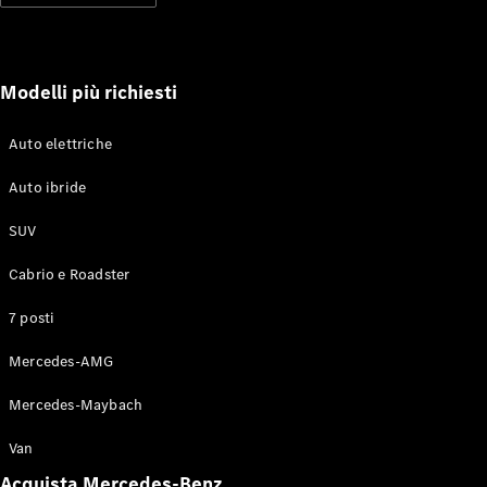
soccorso
stradale
Servizi
assicurativi
Modelli più richiesti
Omologazioni
Auto elettriche
vetture
Mercedes-
Auto ibride
Benz Apps
Libretti e
SUV
istruzioni
d'uso
Cabrio e Roadster
7 posti
Assistenza e
contatti
Mercedes-AMG
Mercedes-Maybach
Van
Acquista Mercedes-Benz