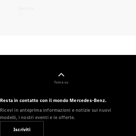
Service
Tutti i
servizi
Soluzioni
per la
ricarica
Torna su
Prenota
Resta in contatto con il mondo Mercedes-Benz.
appuntamento
Ricevi in anteprima informazioni e notizie sui nuovi
Manutenzione,
modelli, i nostri eventi e le offerte.
riparazione e
garanzie
Iscriviti
Assistenza e