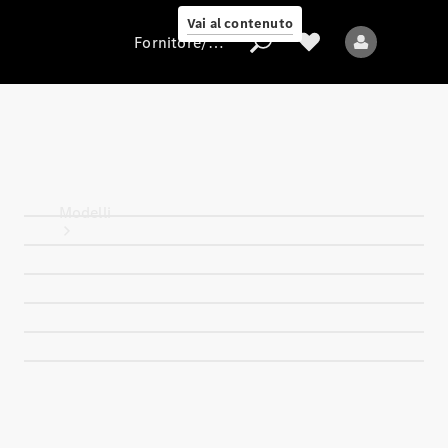
Vai al contenuto
Fornitore/protezione dati
Fornitore/protezione
dati
Modelli
Tutti i modelli
Nuovi modelli