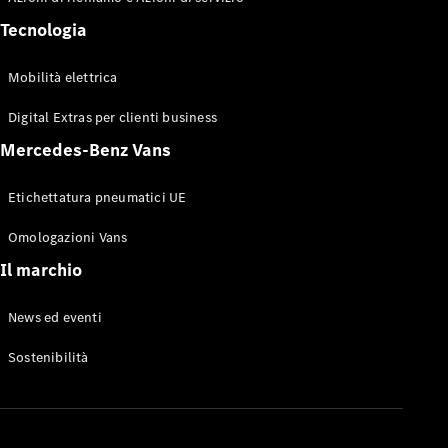
Tecnologia
Tutti i eVito
eVito
Elettrica
Furgone
Mobilità elettrica
eVito
Elettrica
Tourer
Digital Extras per clienti business
Mercedes-Benz Vans
Configuratore
Mercedes-
Etichettatura pneumatici UE
Benz Store.
Omologazioni Vans
Autovetture
Il marchio
News ed eventi
Configuratore
Mercedes-Benz
Sostenibilità
Store.