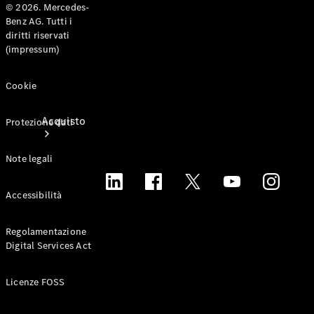
© 2026. Mercedes-
Benz AG. Tutti i
diritti riservati
(impressum)
Cookie
Acquisto
Protezione dati
Note legali
Accessibilità
Regolamentazione
Van nuovi
Digital Services Act
in pronta
consegna
Ricerca van
Licenze FOSS
usato
Mercedes-