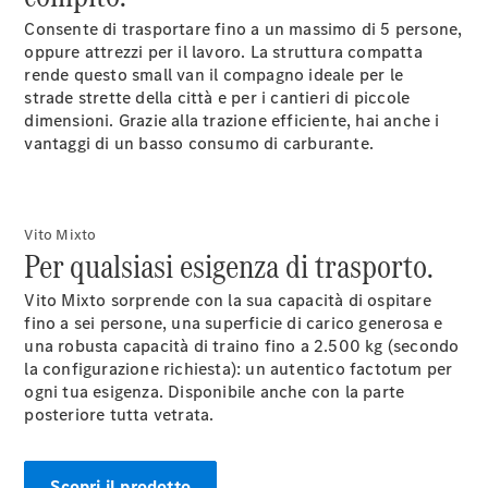
Consente di trasportare fino a un massimo di 5 persone,
Sprinter
oppure attrezzi per il lavoro. La struttura compatta
rende questo small van il compagno ideale per le
strade strette della città e per i cantieri di piccole
dimensioni. Grazie alla trazione efficiente, hai anche i
vantaggi di un basso consumo di carburante.
Tutti gli
Sprinter
Vito Mixto
Sprinter
Per qualsiasi esigenza di trasporto.
Furgone
Sprinter
Vito Mixto sorprende con la sua capacità di ospitare
Tourer
fino a sei persone, una superficie di carico generosa e
Sprinter
una robusta capacità di traino fino a 2.500 kg (secondo
Autotelaio
la configurazione richiesta): un autentico factotum per
Sprinter
ogni tua esigenza. Disponibile anche con la parte
Cabina
posteriore tutta vetrata.
Doppia
Sprinter
Cassonato
Scopri il prodotto