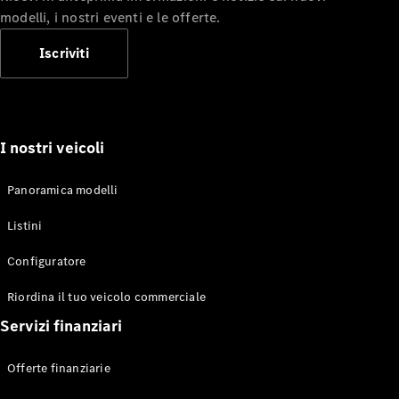
modelli, i nostri eventi e le offerte.
Iscriviti
I nostri veicoli
Tutte le
monovolume
Panoramica modelli
Classe V
Marco Polo
Listini
Horizon
Classe V
Configuratore
Marco Polo
Riordina il tuo veicolo commerciale
Configuratore
Servizi finanziari
Mercedes-
Benz Store.
Offerte finanziarie
eSprinter