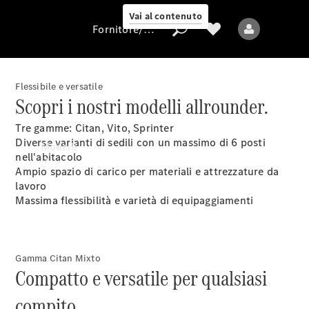
Vai al contenuto
Fornitore/protezione dati
Flessibile e versatile
Scopri i nostri modelli allrounder.
Fornitore/protezione
Tre gamme: Citan, Vito, Sprinter
dati
Diverse varianti di sedili con un massimo di 6 posti
Modelli
nell'abitacolo
Ampio spazio di carico per materiali e attrezzature da
lavoro
Massima flessibilità e varietà di equipaggiamenti
Tutti i modelli
Gamma Citan Mixto
Compatto e versatile per qualsiasi
Modelli elettrici
compito.