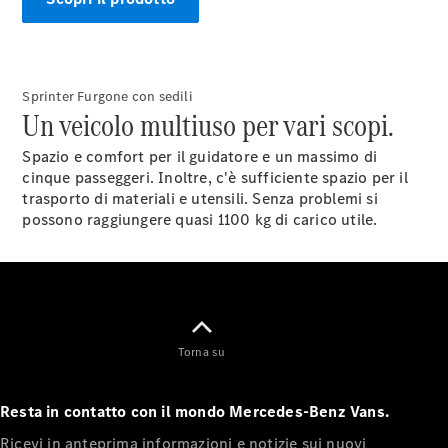
Configuratore
Mercedes-
Benz Store.
Sprinter Furgone con sedili
Vito
Un veicolo multiuso per vari scopi.
Spazio e comfort per il guidatore e un massimo di
cinque passeggeri. Inoltre, c'è sufficiente spazio per il
trasporto di materiali e utensili. Senza problemi si
possono raggiungere quasi 1100 kg di carico utile.
Tutti i Vito
Vito
Furgone
Vito Mixto
Vito Tourer
Torna su
Configuratore
Mercedes-
Resta in contatto con il mondo Mercedes-Benz Vans.
Benz Store.
Ricevi in anteprima informazioni e notizie sui nuovi
Marco Polo