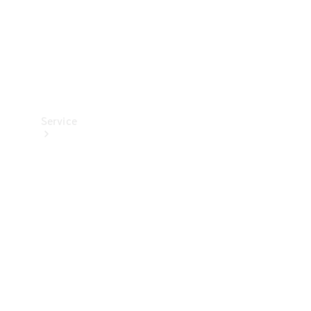
Service
Panoramica
Servizi
Servizio
assistenza
Van
Assistenza