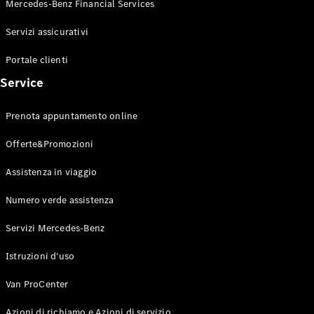
Mercedes-Benz Financial Services
Servizi assicurativi
Portale clienti
Tutti gli
Service
eSprinter
eSprinter
Prenota appuntamento online
Elettrica
Furgone
eSprinter
Offerte&Promozioni
Elettrica
Autotelaio
Assistenza in viaggio
Configuratore
Numero verde assistenza
Mercedes-
Benz Store.
Servizi Mercedes-Benz
eVito
Istruzioni d'uso
Van ProCenter
Azioni di richiamo e Azioni di servizio