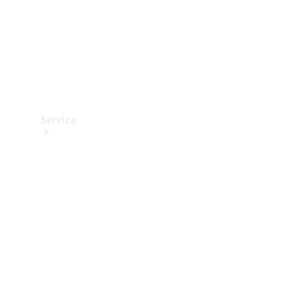
Service
Panoramica
Servizi
Servizio
assistenza
Van
Assistenza