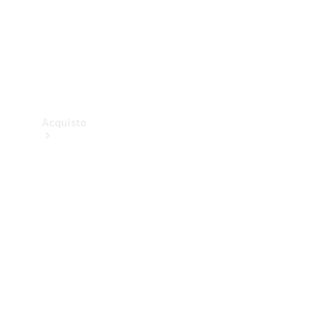
Acquisto
Van nuovi
in pronta
consegna
Ricerca van
usato
Mercedes-