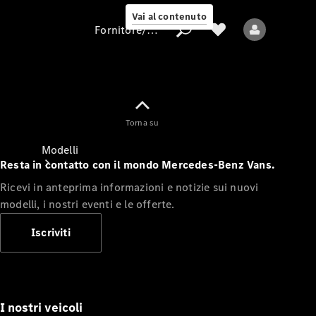
Vai al contenuto
Fornitore/protezione dati
Fornitore/protezione
Torna su
dati
Modelli
Resta in contatto con il mondo Mercedes-Benz Vans.
Ricevi in anteprima informazioni e notizie sui nuovi
modelli, i nostri eventi e le offerte.
Iscriviti
Tutti i modelli
Modelli elettrici
I nostri veicoli