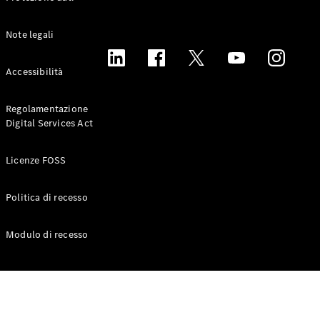
Note legali
Accessibilità
Tutti gli
eSprinter
Regolamentazione
eSprinter
Elettrica
Digital Services Act
Furgone
eSprinter
Elettrica
Autotelaio
Licenze FOSS
Configuratore
Politica di recesso
Mercedes-
Benz Store.
Modulo di recesso
eVito