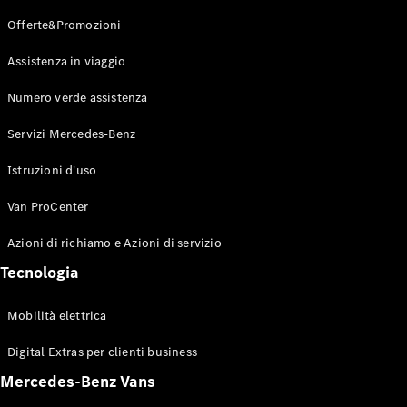
Offerte&Promozioni
Configuratore
Mercedes-
Assistenza in viaggio
Benz Store.
Vito
Numero verde assistenza
Servizi Mercedes-Benz
Istruzioni d'uso
Van ProCenter
Tutti i Vito
Vito
Azioni di richiamo e Azioni di servizio
Furgone
Tecnologia
Vito Mixto
Vito Tourer
Mobilità elettrica
Configuratore
Digital Extras per clienti business
Mercedes-
Mercedes-Benz Vans
Benz Store.
Marco Polo