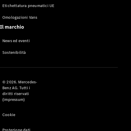
Etichettatura pneumatici UE
Omologazioni Vans
Il marchio
News ed eventi
Tutte le
Sostenibilità
monovolume
Classe V
Marco Polo
Horizon
Classe V
© 2026. Mercedes-
Marco Polo
Benz AG. Tutti i
diritti riservati
(impressum)
Configuratore
Mercedes-
Cookie
Benz Store.
eSprinter
Protezione dati