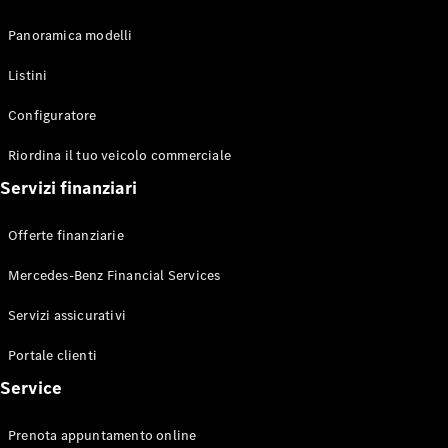
Sprinter
Panoramica modelli
Listini
Configuratore
Riordina il tuo veicolo commerciale
Tutti gli
Servizi finanziari
Sprinter
Sprinter
Offerte finanziarie
Furgone
Sprinter
Mercedes-Benz Financial Services
Tourer
Sprinter
Servizi assicurativi
Autotelaio
Sprinter
Portale clienti
Cabina
Service
Doppia
Sprinter
Cassonato
Prenota appuntamento online