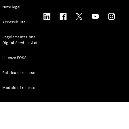
Benz
Note legali
Offerte
Accessibilità
finanziarie
Configuratore
e prezzi
Regolamentazione
Prenota
Digital Services Act
Test Drive
Finanziamento,
Licenze FOSS
leasing e
noleggio
Politica di recesso
Digital
Modulo di recesso
Extras
Riordina il
tuo veicolo
commerciale
Contratti di
assistenza