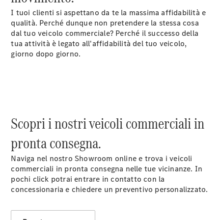
I tuoi clienti si aspettano da te la massima affidabilità e
Configuratore
qualità. Perché dunque non pretendere la stessa cosa
Mercedes-
dal tuo veicolo commerciale? Perché il successo della
Benz Store.
tua attività è legato all'affidabilità del tuo veicolo,
Vito
giorno dopo giorno.
Scopri i nostri veicoli commerciali in
Tutti i Vito
Vito
pronta consegna.
Furgone
Vito Mixto
Naviga nel nostro Showroom online e trova i veicoli
Vito Tourer
commerciali in pronta consegna nelle tue vicinanze. In
pochi click potrai entrare in contatto con la
Configuratore
concessionaria e chiedere un preventivo personalizzato.
Mercedes-
Benz Store.
Marco Polo