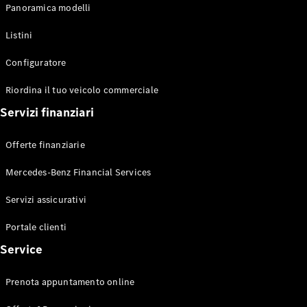
Panoramica modelli
Listini
Configuratore
Tutti gli
Riordina il tuo veicolo commerciale
eSprinter
eSprinter
Servizi finanziari
Elettrica
Furgone
eSprinter
Elettrica
Offerte finanziarie
Autotelaio
Mercedes-Benz Financial Services
Configuratore
Servizi assicurativi
Mercedes-
Benz Store.
Portale clienti
eVito
Service
Prenota appuntamento online