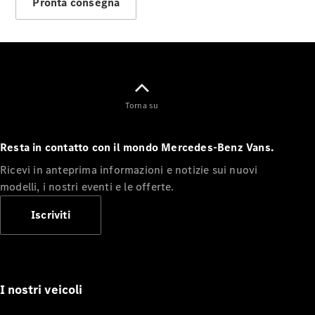
Pronta consegna
Torna su
Tutte le
monovolume
Resta in contatto con il mondo Mercedes-Benz Vans.
Classe V
Marco Polo
Ricevi in anteprima informazioni e notizie sui nuovi
Horizon
modelli, i nostri eventi e le offerte.
Classe V
Marco Polo
Iscriviti
Configuratore
Mercedes-
Benz Store.
I nostri veicoli
eSprinter