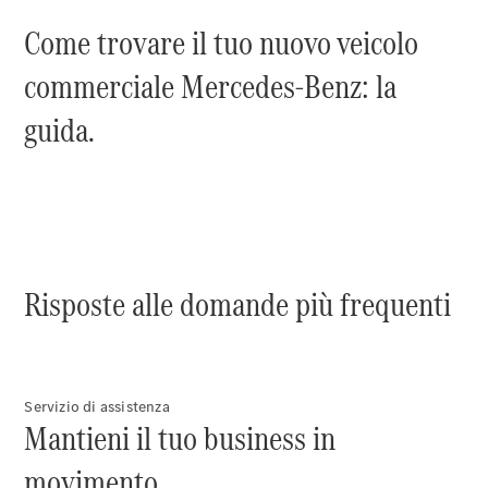
Come trovare il tuo nuovo veicolo
Sprinter
commerciale Mercedes-Benz: la
guida.
Tutti gli
Sprinter
Sprinter
Furgone
Sprinter
Risposte alle domande più frequenti
Tourer
Sprinter
Autotelaio
Sprinter
Cabina
Servizio di assistenza
Doppia
Mantieni il tuo business in
Sprinter
Cassonato
movimento.