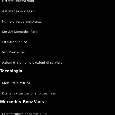
Offerte&Promozioni
Tutti i eVito
Assistenza in viaggio
eVito
Elettrica
Furgone
Numero verde assistenza
eVito
Elettrica
Tourer
Servizi Mercedes-Benz
Istruzioni d'uso
Configuratore
Mercedes-
Van ProCenter
Benz Store.
Azioni di richiamo e Azioni di servizio
Autovetture
Tecnologia
Configuratore
Mobilità elettrica
Mercedes-Benz
Store.
Digital Extras per clienti business
Mercedes-Benz Vans
Etichettatura pneumatici UE