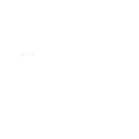
Service
Panoramica
Servizi
Servizio
assistenza
Van
Assistenza