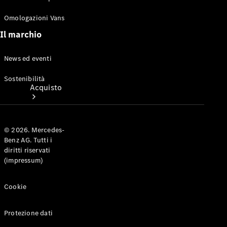
Omologazioni Vans
Il marchio
News ed eventi
Sostenibilità
Acquisto
© 2026. Mercedes-
Benz AG. Tutti i
diritti riservati
(impressum)
Van nuovi
in pronta
Cookie
consegna
Ricerca van
usato
Protezione dati
Mercedes-