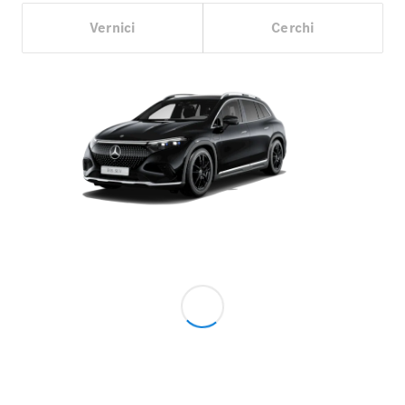
Vernici
Cerchi
Tutte le
Cabrio /
Roadster
CLE Cabrio
Mercedes-
AMG SL
Roadster
Mercedes-
Maybach SL
Monogram
Series
Configuratore
Mercedes-
Benz Store
Grand Limousine