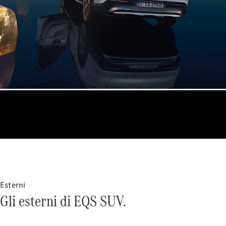
Tutte le
Coupé
CLE Coupé
Mercedes-
AMG GT
Coupé
Mercedes-
AMG GT
Elettrica
Coupé 4
Configuratore
Mercedes-
Benz Store
Esterni
Cabrio / Roadster
Gli esterni di EQS SUV.