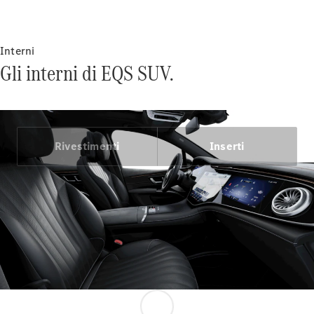
Interni
Gli interni di EQS SUV.
VLE
Elettrica
Rivestimenti
Inserti
Configuratore
Mercedes-
Benz Store
Monovolume
Tutte le
Monovolume