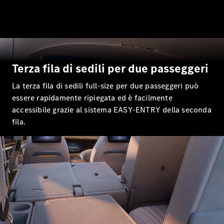
Tutte le
Station
Wagon
CLA
Shooting
Nuova
Elettrica
Brake
Terza fila di sedili per due passeggeri
CLA
Shooting
La terza fila di sedili full-size per due passeggeri può
Nuova
Brake
essere rapidamente ripiegata ed è facilmente
Classe C
accessibile grazie al sistema EASY-ENTRY della seconda
Station
fila.
Wagon
Classe C
All-Terrain
Classe E
Station
Wagon
Classe E All-
Terrain