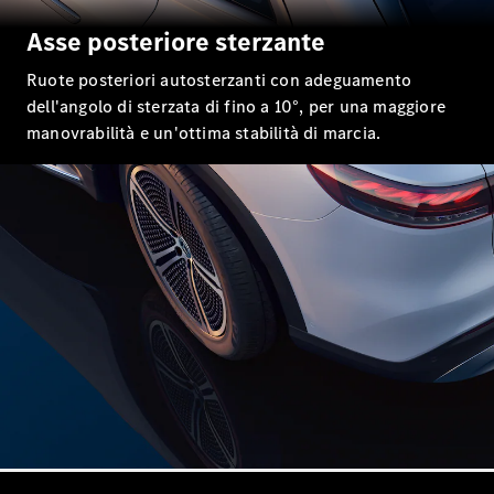
Mercedes-
Maybach
Asse posteriore sterzante
GLS
Ruote posteriori autosterzanti con adeguamento
Mercedes-
Maybach
dell'angolo di sterzata di fino a 10°, per una maggiore
Nuova
GLS
manovrabilità e un'ottima stabilità di marcia.
Classe
Elettrica
G
Classe G
Configuratore
Mercedes-
Benz Store
Station Wagon