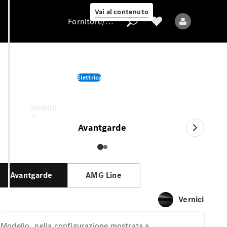
Vai al contenuto
Fornitore/protezione dati
EQS SUV
Elettrica
Fornitore/protezione
nella configurazione mostrata a
dati
Modelli
Avantgarde
Avantgarde
AMG Line
Tutti i modelli
Vernici
Nuovi modelli
Modello
nella configurazione mostrata a