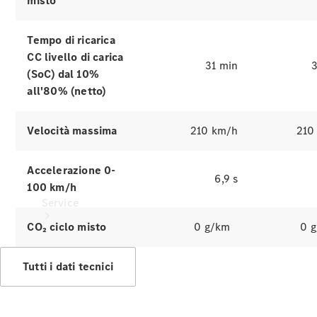
misto
di ricarica
Collection
Cura del
Tempo di ricarica
veicolo
CC livello di carica
31 min
3
(SoC) dal 10%
all'80% (netto)
Velocità massima
210 km/h
210
Accelerazione 0-
6,9 s
100 km/h
Service
CO₂ ciclo misto
0 g/km
0 
Tutti i dati tecnici
Tutti i