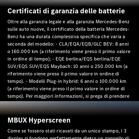
EQS
Elettrica
Berlina
Certificati di garanzia delle batterie
Classe E
Berlina
Oltre alla garanzia legale e alla garanzia Mercedes-Benz
Classe S
sulle auto nuove, il certificato della batteria Mercedes-
Classe S
Benz ha una durata complessiva specifica che varia a
Passo
seconda del modello: - CLA/EQA/EQB/GLC BEV: 8 anni
Lungo
o 160.000 km (a riferimento viene preso il primo valore
Mercedes-
in ordine di tempo); - EQE berlina/EQS berlina/EQE
Maybach
Classe S
SUV/EQS SUV/EQS Maybach: 10 anni o 250.000 km (a
riferimento viene preso il primo valore in ordine di
tempo). - Modelli Plug-in hybrid: 6 anni o 100.000 km
Configuratore
(a riferimento viene preso il primo valore in ordine di
Mercedes-
Benz Store
tempo). Per maggiori informazioni, si prega di prendere
SUV & Fuoristrada
visione dei singoli Certificati batteria presenti nella
sezione "Manutenzione, riparazione e garanzie"
(https://www.mercedes-
MBUX Hyperscreen
benz.it/passengercars/services/warranty.html).
Come se fossero stati ricavati da un unico stampo, i 3
display si fondono perfettamente dietro un pannello di