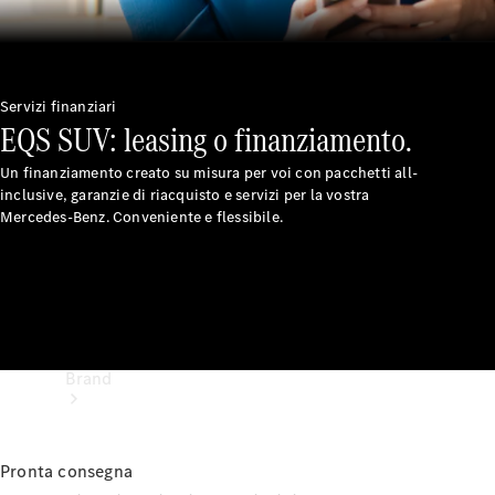
Libretti e
istruzioni
d'uso
Servizi finanziari
Assistenza e
EQS SUV: leasing o finanziamento.
contatti
Un finanziamento creato su misura per voi con pacchetti all-
inclusive, garanzie di riacquisto e servizi per la vostra
Mercedes-Benz. Conveniente e flessibile.
Brand
Pronta consegna