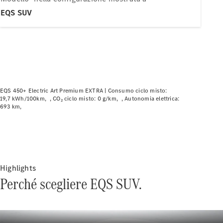
Modelli elettrici
Modelli plug-in hybrid
EQS SUV
Berline
EQS 450+ Electric Art Premium EXTRA |
Consumo ciclo misto:
19,7 kWh/100km
CO₂ ciclo misto: 0 g/km
Autonomia elettrica:
693 km
Tutte le
Berline
CLA
Nuova
Elettrica
CLA
Nuova
Classe C
Berlina
Highlights
Classe
Perché scegliere EQS SUV.
C
Nuova
Elettrica
Berlina
EQE
Elettrica
Berlina