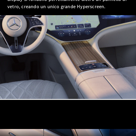
vetro, creando un unico grande Hyperscreen.
Tutti i SUV
EQE
Elettrica
SUV
EQS
Elettrica
SUV
Mercedes-
Maybach
Elettrica
EQS SUV
GLA
GLA
Nuova
GLA
Nuova
Elettrica
GLB
Nuova
Elettrica
GLB
Nuova
GLC
Nuova
Elettrica
GLC
GLC Coupé
GLE
GLE Coupé
GLS