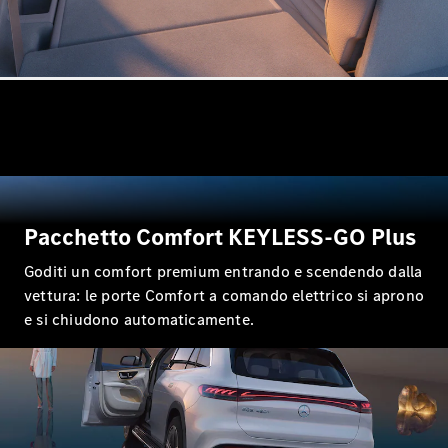
Configuratore
Mercedes-
Benz Store
Compatte
Tutte le
Pacchetto Comfort KEYLESS-GO Plus
Compatte
Classe A
Goditi un comfort premium entrando e scendendo dalla
Classe B
vettura: le porte Comfort a comando elettrico si aprono
e si chiudono automaticamente.
Configuratore
Mercedes-
Benz Store
Coupé