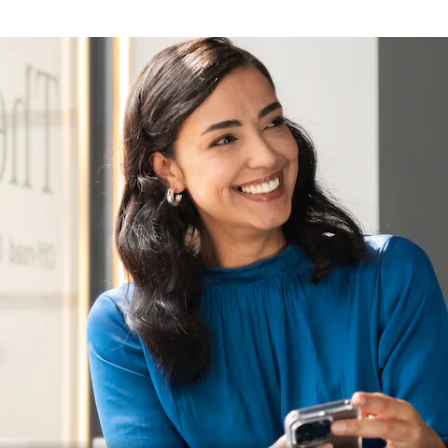
servizi
Soluzioni
per la
ricarica
Prenota
appuntamento
Manutenzione,
riparazione e
garanzie
Assistenza e
soccorso
stradale
Servizi
assicurativi
Omologazioni
vetture
Mercedes-
Benz Apps