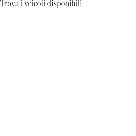
Trova i veicoli disponibili
Informazioni
su
Mercedes-
Benz
Mercedes-
Benz
Mercedes-
AMG
Mercedes-