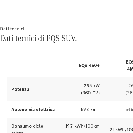
Autonomia & ricarica
L'azionamento
Digital
Extras
elettrico
Service
Dati tecnici
Contracts
Dati tecnici di EQS SUV.
Accessori
del EQS SUV
tecnici e
Collection
EQ
Esplora i simulatori
EQS 450+
4M
265 kW
2
Potenza
(360 CV)
(36
Autonomia elettrica
693 km
64
Pneumatici
Accessori
Originali
Consumo ciclo
19,7 kWh/100km
21 kWh/1
Equipaggiamenti