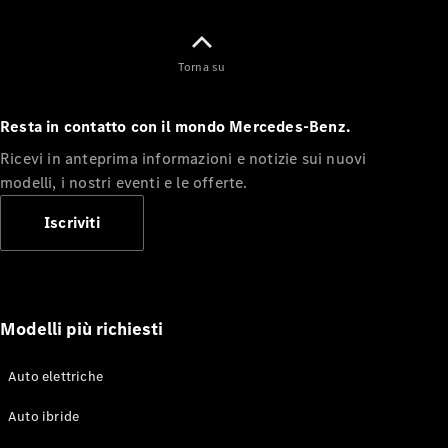
YOUNIVERSE
by
Torna su
Mercedes-
Benz
GOT G
Resta in contatto con il mondo Mercedes-Benz.
Owners
Tribe
Ricevi in anteprima informazioni e notizie sui nuovi
modelli, i nostri eventi e le offerte.
Mercedes-
Iscriviti
Benz
Italia
Modelli più richiesti
Auto elettriche
Auto ibride