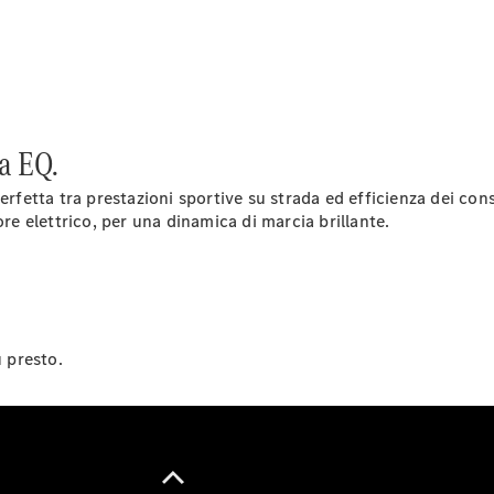
Modelli elettrici
Modelli plug-in hybrid
Berline
a EQ.
erfetta tra prestazioni sportive su strada ed efficienza dei co
ore elettrico, per una dinamica di marcia brillante.
Tutte le
Berline
CLA
Nuova
Elettrica
CLA
Nuova
Classe C
Berlina
ù presto.
Classe
C
Nuova
Elettrica
Berlina
EQE
Elettrica
Berlina