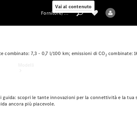
Vai al contenuto
Fornitore/protezione dati
Fornitore/protezione
 combinato: 7,3 - 0,7 l/100 km; emissioni di CO
combinate: 1
2
dati
Modelli
i guida: scopri le tante innovazioni per la connettività e la tu
uida ancora più piacevole.
Tutti i modelli
Nuovi modelli