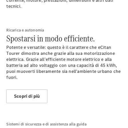
corrente, motore, prestazioni, dimensioni e altri dati
tecnici.
Ricarica e autonomia
Spostarsi in modo efficiente.
Potente e versatile: questo è il carattere che eCitan
Tutte le
Tourer dimostra anche grazie alla sua motorizzazione
monovolume
elettrica. Grazie all'efficiente motore elettrico e alla
Classe V
batteria ad alto voltaggio con una capacità di 45 kWh,
Marco Polo
puoi muoverti liberamente sia nell'ambiente urbano che
Horizon
fuori.
Classe V
Marco Polo
Scopri di più
Configuratore
Mercedes-
Benz Store.
eSprinter
Sistemi di sicurezza e di assistenza alla guida