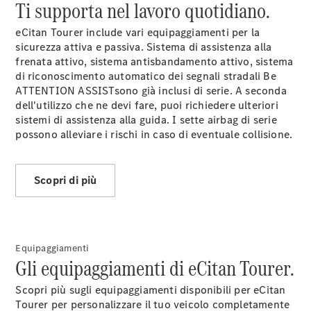
Ti supporta nel lavoro quotidiano.
eCitan Tourer include vari equipaggiamenti per la
sicurezza attiva e passiva. Sistema di assistenza alla
frenata
attivo
, sistema antisbandamento
attivo
, sistema
di riconoscimento automatico dei segnali stradali
B
e
Tutti gli
ATTENTION
ASSIST
sono già inclusi di serie. A seconda
eSprinter
dell'utilizzo che ne devi fare, puoi richiedere ulteriori
eSprinter
Elettrica
sistemi di assistenza alla guida. I sette airbag di serie
Furgone
possono alleviare i rischi in caso di eventuale collisione.
eSprinter
Elettrica
Autotelaio
Scopri di più
Configuratore
Mercedes-
Benz Store.
eVito
Equipaggiamenti
Gli equipaggiamenti di eCitan Tourer.
Scopri più sugli equipaggiamenti disponibili per eCitan
Tourer per personalizzare il tuo veicolo completamente