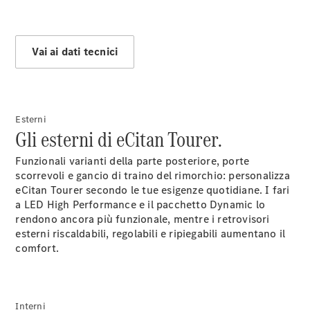
Sprinter
Vai ai dati tecnici
Esterni
Tutti gli
Gli esterni di eCitan Tourer.
Sprinter
Sprinter
Funzionali varianti della parte posteriore, porte
Furgone
scorrevoli e gancio di traino del rimorchio: personalizza
Sprinter
eCitan Tourer secondo le tue esigenze quotidiane. I fari
Tourer
a LED High
Performance
e il pacchetto
Dynamic
lo
Sprinter
rendono ancora più funzionale, mentre i retrovisori
Autotelaio
esterni riscaldabili, regolabili e ripiegabili aumentano il
Sprinter
comfort.
Cabina
Doppia
Sprinter
Cassonato
Interni