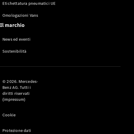
Etichettatura pneumatici UE
personalizzata
Soluzioni
Omologazioni Vans
per la
mobilità
Il marchio
Gestione
intelligente
News ed eventi
del veicolo
Qualità
Sostenibilità
Mercedes-
Benz
Prenota un
appuntamento
con il tuo
© 2026. Mercedes-
Service di
Benz AG. Tutti i
fiducia
diritti riservati
(impressum)
Offerte&Promozioni
Istruzioni
Cookie
d’uso
Servizi
Protezione dati
assicurativi