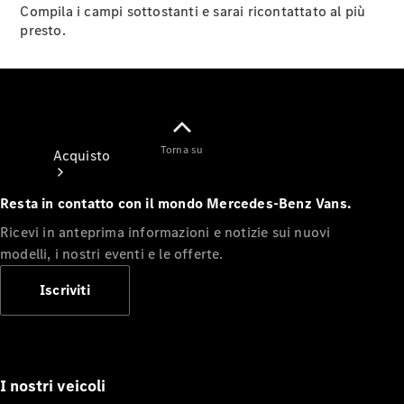
Compila i campi sottostanti e sarai ricontattato al più
presto.
Torna su
Acquisto
Resta in contatto con il mondo Mercedes-Benz Vans.
Ricevi in anteprima informazioni e notizie sui nuovi
modelli, i nostri eventi e le offerte.
Iscriviti
Van nuovi
in pronta
consegna
Ricerca van
usato
I nostri veicoli
Mercedes-