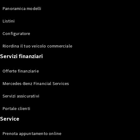
Benz
Panoramica modelli
Offerte
Listini
finanziarie
Configuratore
Configuratore
e prezzi
Riordina il tuo veicolo commerciale
Prenota
Test Drive
Servizi finanziari
Finanziamento,
leasing e
Offerte finanziarie
noleggio
Mercedes-Benz Financial Services
Digital
Extras
Servizi assicurativi
Riordina il
Portale clienti
tuo veicolo
commerciale
Service
Contratti di
assistenza
Prenota appuntamento online