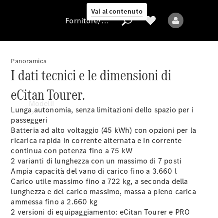
Vai al contenuto
Fornitore/protezione dati
Panoramica
I dati tecnici e le dimensioni di
Fornitore/protezione
eCitan Tourer.
dati
Modelli
Lunga autonomia, senza limitazioni dello spazio per i
passeggeri
Batteria ad alto voltaggio (45 kWh) con opzioni per la
ricarica rapida in corrente alternata e in corrente
continua con potenza fino a 75
kW
2 varianti di lunghezza con un massimo di 7 posti
Ampia capacità del vano di carico fino a 3.660 l
Carico utile massimo fino a 722 kg, a seconda della
Tutti i modelli
lunghezza e del carico massimo, massa a pieno carica
ammessa fino a 2.660 kg
Modelli elettrici
2 versioni di equipaggiamento: eCitan Tourer e PRO