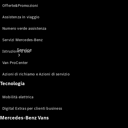
Offerte&Promozioni
Assistenza in viaggio
Numero verde assistenza
Servizi Mercedes-Benz
Service
Istruzioni d'uso
Van ProCenter
Azioni di richiamo e Azioni di servizio
Tecnologia
Panoramica
Mobilità elettrica
Servizi
Servizio
Digital Extras per clienti business
assistenza
Mercedes-Benz Vans
Van
Assistenza