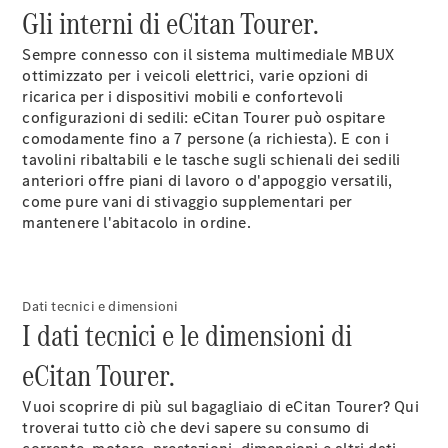
Gli interni di eCitan Tourer.
Configuratore
Sempre connesso con il sistema multimediale MBUX
Mercedes-
ottimizzato per i veicoli elettrici, varie opzioni di
Benz Store.
ricarica per i dispositivi mobili e confortevoli
Vito
configurazioni di sedili: eCitan Tourer può ospitare
comodamente fino a 7 persone (a richiesta). E con i
tavolini ribaltabili e le tasche sugli schienali dei sedili
anteriori offre piani di lavoro o d'appoggio versatili,
come pure vani di stivaggio supplementari per
mantenere l'abitacolo in ordine.
Tutti i Vito
Vito
Furgone
Vito Mixto
Dati tecnici e dimensioni
I dati tecnici e le dimensioni di
Vito Tourer
eCitan Tourer.
Configuratore
Mercedes-
Vuoi scoprire di più sul bagagliaio di eCitan Tourer? Qui
Benz Store.
troverai tutto ciò che devi sapere su consumo di
Marco Polo