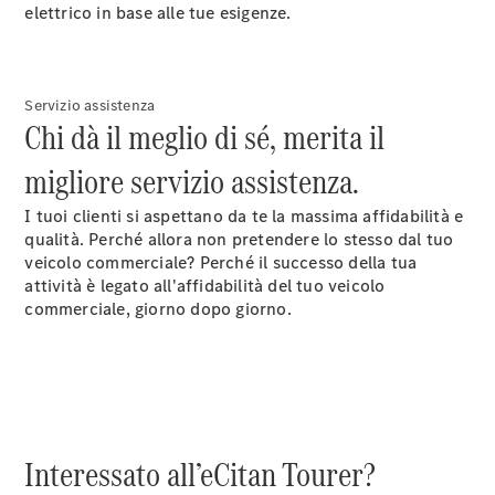
elettrico in base alle tue esigenze.
Tutti i eVito
eVito
Elettrica
Furgone
eVito
Servizio assistenza
Elettrica
Chi dà il meglio di sé, merita il
Tourer
migliore servizio assistenza.
Configuratore
Mercedes-
I tuoi clienti si aspettano da te la massima affidabilità e
Benz Store.
qualità. Perché allora non pretendere lo stesso dal tuo
veicolo commerciale? Perché il successo della tua
attività è legato all'affidabilità del tuo veicolo
Autovetture
commerciale, giorno dopo giorno.
Configuratore
Mercedes-Benz
Store.
Interessato all’eCitan Tourer?