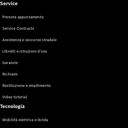
Service
Prenota appuntamento
Tutti i SUV
Service Contracts
EQE
Elettrica
SUV
Assistenza e soccorso stradale
EQS
Elettrica
SUV
Libretti e istruzioni d’uso
Mercedes-
Maybach
Elettrica
Garanzie
EQS SUV
GLA
Richiami
GLA
Nuova
GLA
Nuova
Elettrica
Restituzione e smaltimento
GLB
Nuova
Elettrica
GLB
Nuova
Video tutorial
GLC
Nuova
Elettrica
Tecnologia
GLC
GLC Coupé
GLE
Mobilità elettrica e ibrida
GLE Coupé