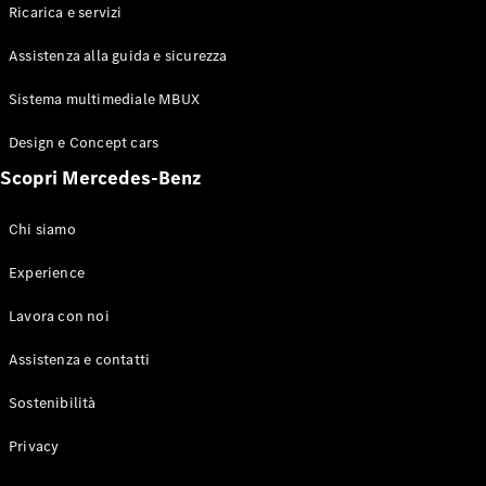
GLS
Ricarica e servizi
Mercedes-
Maybach
Assistenza alla guida e sicurezza
GLS
Sistema multimediale MBUX
Mercedes-
Maybach
Nuova
Design e Concept cars
GLS
Classe
Scopri Mercedes-Benz
Elettrica
G
Classe G
Chi siamo
Experience
Test Drive
Configuratore
Lavora con noi
Mercedes-
Benz Store
Assistenza e contatti
Station Wagon
Sostenibilità
Privacy