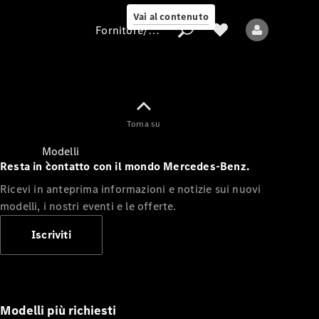
Vai al contenuto
Fornitore/protezione dati
Fornitore/protezione
Torna su
dati
Modelli
Resta in contatto con il mondo Mercedes-Benz.
Ricevi in anteprima informazioni e notizie sui nuovi
modelli, i nostri eventi e le offerte.
Iscriviti
Tutti i modelli
Nuovi modelli
Modelli più richiesti