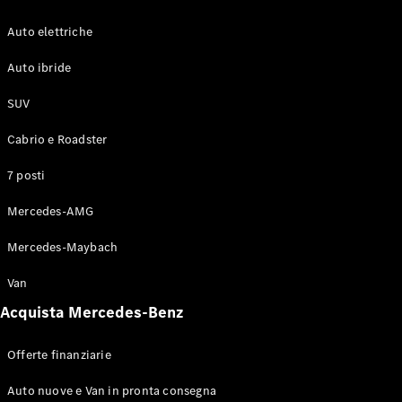
Modelli elettrici
Modelli plug-in hybrid
Auto elettriche
Berline
Auto ibride
SUV
Cabrio e Roadster
7 posti
Tutte le
Mercedes-AMG
Berline
CLA
Nuova
Elettrica
Mercedes-Maybach
CLA
Nuova
Classe C
Van
Berlina
Classe
Acquista Mercedes-Benz
C
Nuova
Elettrica
Berlina
Offerte finanziarie
EQE
Elettrica
Berlina
Auto nuove e Van in pronta consegna