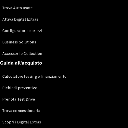
EQS
Elettrica
Berlina
Trova Auto usate
Classe E
Berlina
Attiva Digital Extras
Classe S
Classe S
Configuratore e prezzi
Passo
Business Solutions
Lungo
Mercedes-
Accessori e Collection
Maybach
Classe S
Guida all'acquisto
Test Drive
Calcolatore leasing e finanziamento
Configuratore
Richiedi preventivo
Mercedes-
Benz Store
Prenota Test Drive
SUV & Fuoristrada
Trova concessionaria
Scopri i Digital Extras