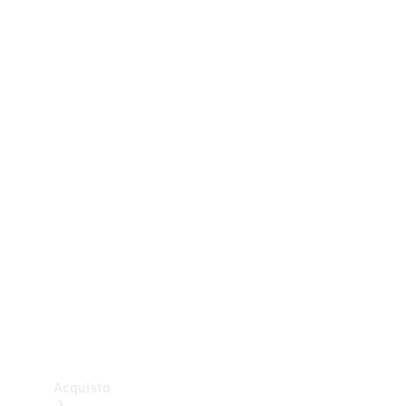
Veicoli commerciali
Test Drive
Configuratore
Mercedes-Benz Store
Acquisto