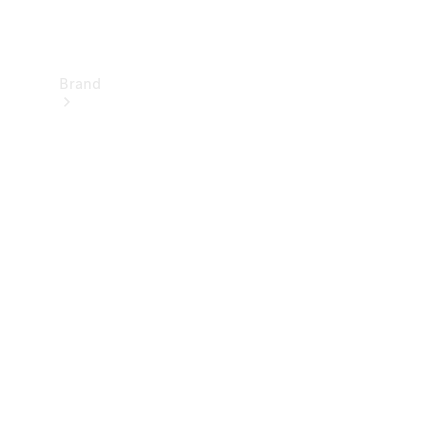
Brand
Informazioni
su
Mercedes-
Benz