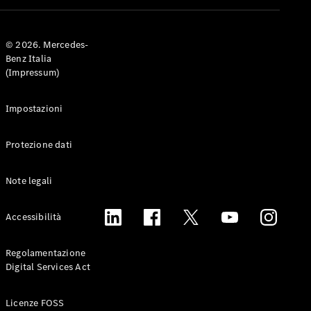
© 2026. Mercedes-
Tutte le
Benz Italia
Station
(Impressum)
Wagon
CLA
Shooting
Nuova
Elettrica
Impostazioni
Brake
CLA
Protezione dati
Shooting
Nuova
Brake
Classe C
Note legali
Station
Wagon
Accessibilità
Classe C
All-Terrain
Classe E
Regolamentazione
Station
Digital Services Act
Wagon
Classe E All-
Licenze FOSS
Terrain