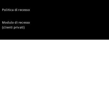
Politica di recesso
Test Drive
Configuratore
Mercedes-
Modulo di recesso
Benz Store
(clienti privati)
Compatte
Tutte le
Compatte
Classe A
Classe B
Test Drive
Configuratore
Mercedes-