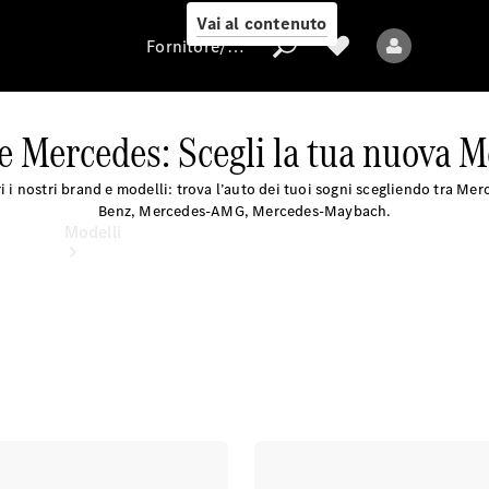
Vai al contenuto
Fornitore/protezione dati
e Mercedes: Scegli la tua nuova 
Fornitore/protezione
i i nostri brand e modelli: trova l’auto dei tuoi sogni scegliendo tra Mer
dati
Benz, Mercedes-AMG, Mercedes-Maybach.
Modelli
Tutti i modelli
Nuovi modelli