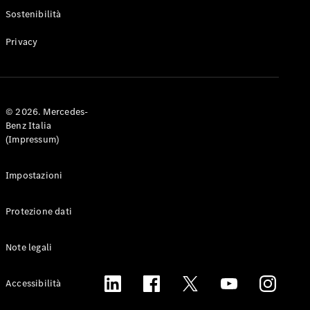
Experience
Sostenibilità
Vivi il
brand
Privacy
© 2026. Mercedes-
Benz Italia
(Impressum)
YOUNIVERSE
by
Impostazioni
Mercedes-
Benz
GOT G
Protezione dati
Owners
Tribe
Note legali
Mercedes-
Accessibilità
Benz
Italia