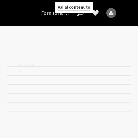
Vai al contenuto
Fornitore/protezione dati
Fornitore/protezione
dati
Modelli
Tutti i modelli
Nuovi modelli