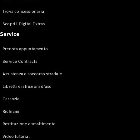
Trova concessionaria
Scopri i Digital Extras
Mercedes-
Service
Benz
Mercedes-
Prenota appuntamento
AMG
Mercedes-
Service Contracts
Maybach
Mercedes-
Assistenza e soccorso stradale
Benz
Classic
Libretti e istruzioni d’uso
Tecnologia
e
Garanzie
innovazione
Richiami
Restituzione e smaltimento
Video tutorial