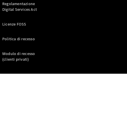
Regolamentazione
Digital Services Act
Licenze FOSS
Politica di recesso
Modulo di recesso
Chi siamo
(clienti privati)
Responsabilità
sociale
Integrity &
Compliance