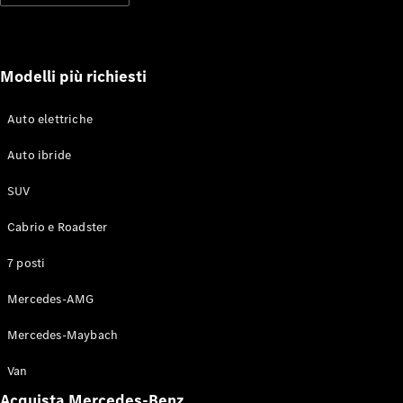
soccorso
stradale
Servizi
assicurativi
Modelli più richiesti
Omologazioni
Auto elettriche
vetture
Mercedes-
Auto ibride
Benz Apps
Libretti e
SUV
istruzioni
d'uso
Cabrio e Roadster
7 posti
Assistenza e
contatti
Mercedes-AMG
Mercedes-Maybach
Van
Acquista Mercedes-Benz