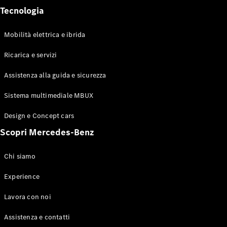
Tecnologia
Mobilità elettrica e ibrida
Sistemi di
Ricarica e servizi
assistenza
alla guida e
Assistenza alla guida e sicurezza
sicurezza
Sistemi
Sistema multimediale MBUX
multimediali
MBUX
Design e Concept cars
Aggiornamenti
Scopri Mercedes-Benz
“over the air”
Design e
concept car
Chi siamo
Mobilità
elettrica
Experience
Sostenibilità
Eventi
Lavora con noi
Mercedes-
Benz
Assistenza e contatti