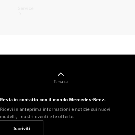
Service
Tutti i
servizi
Soluzioni
per la
ricarica
Torna su
Prenota
Resta in contatto con il mondo Mercedes-Benz.
appuntamento
Ricevi in anteprima informazioni e notizie sui nuovi
Manutenzione,
modelli, i nostri eventi e le offerte.
riparazione e
garanzie
Iscriviti
Assistenza e