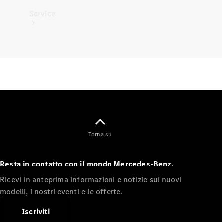
Service
Tutti i
servizi
Soluzioni
per la
ricarica
Torna su
Prenota
Resta in contatto con il mondo Mercedes-Benz.
appuntamento
Ricevi in anteprima informazioni e notizie sui nuovi
Manutenzione,
modelli, i nostri eventi e le offerte.
riparazione e
garanzie
Iscriviti
Assistenza e