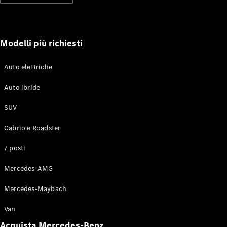
soccorso
stradale
Servizi
assicurativi
Modelli più richiesti
Omologazioni
Auto elettriche
vetture
Mercedes-
Auto ibride
Benz Apps
Libretti e
SUV
istruzioni
d'uso
Cabrio e Roadster
7 posti
Assistenza e
contatti
Mercedes-AMG
Mercedes-Maybach
Van
Acquista Mercedes-Benz