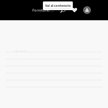
Vai al contenuto
Fornitore/protezione dati
Fornitore/protezione
dati
Modelli
Tutti i modelli
Nuovi modelli