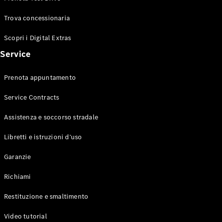
Trova concessionaria
Scopri i Digital Extras
Mercedes-
Service
Benz
Mercedes-
Prenota appuntamento
AMG
Mercedes-
Service Contracts
Maybach
Mercedes-
Assistenza e soccorso stradale
Benz
Classic
Libretti e istruzioni d’uso
Tecnologia
e
Garanzie
innovazione
Richiami
Restituzione e smaltimento
Video tutorial