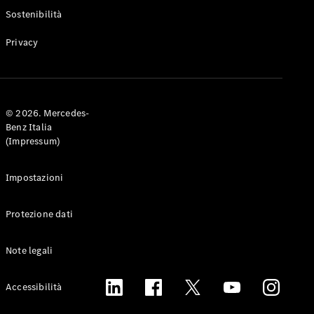
Experience
Sostenibilità
Vivi il
brand
Privacy
© 2026. Mercedes-
Benz Italia
(Impressum)
YOUNIVERSE
by
Impostazioni
Mercedes-
Benz
GOT G
Protezione dati
Owners
Tribe
Note legali
Mercedes-
Accessibilità
Benz
Italia