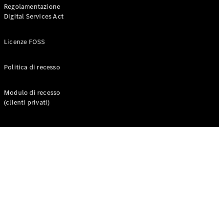
Regolamentazione
Digital Services Act
Licenze FOSS
Politica di recesso
Modulo di recesso
Chi siamo
(clienti privati)
Responsabilità
sociale
Integrity &
Compliance