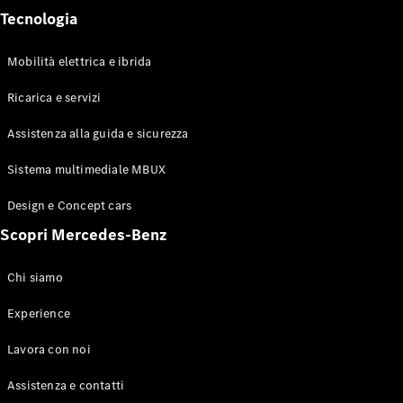
Tecnologia
Mobilità elettrica e ibrida
Sistemi di
Ricarica e servizi
assistenza
alla guida e
Assistenza alla guida e sicurezza
sicurezza
Sistemi
Sistema multimediale MBUX
multimediali
MBUX
Design e Concept cars
Aggiornamenti
Scopri Mercedes-Benz
“over the air”
Design e
concept car
Chi siamo
Mobilità
elettrica
Experience
Sostenibilità
Eventi
Lavora con noi
Mercedes-
Benz
Assistenza e contatti