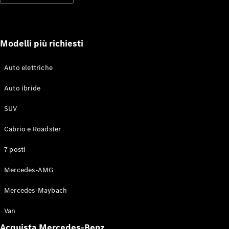
soccorso
stradale
Servizi
assicurativi
Modelli più richiesti
Omologazioni
Auto elettriche
vetture
Mercedes-
Auto ibride
Benz Apps
Libretti e
SUV
istruzioni
d'uso
Cabrio e Roadster
7 posti
Assistenza e
contatti
Mercedes-AMG
Mercedes-Maybach
Van
Acquista Mercedes-Benz