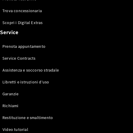
Trova concessionaria
Scopri i Digital Extras
Mercedes-
Service
Benz
Mercedes-
Prenota appuntamento
AMG
Mercedes-
Service Contracts
Maybach
Mercedes-
Assistenza e soccorso stradale
Benz
Classic
Libretti e istruzioni d’uso
Tecnologia
e
Garanzie
innovazione
Richiami
Restituzione e smaltimento
Video tutorial