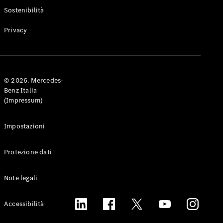
Experience
Sostenibilità
Vivi il
brand
Privacy
© 2026. Mercedes-
Benz Italia
(Impressum)
YOUNIVERSE
by
Impostazioni
Mercedes-
Benz
GOT G
Protezione dati
Owners
Tribe
Note legali
Mercedes-
Accessibilità
Benz
Italia