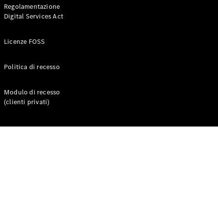
Regolamentazione
Digital Services Act
Licenze FOSS
Politica di recesso
Modulo di recesso
Chi siamo
(clienti privati)
Responsabilità
sociale
Integrity &
Compliance