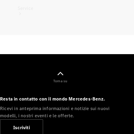
Service
Tutti i
servizi
Soluzioni
per la
ricarica
Torna su
Prenota
Resta in contatto con il mondo Mercedes-Benz.
appuntamento
Ricevi in anteprima informazioni e notizie sui nuovi
Manutenzione,
modelli, i nostri eventi e le offerte.
riparazione e
garanzie
Iscriviti
Assistenza e