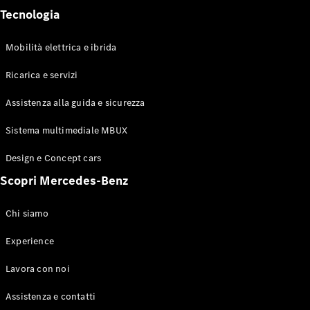
Tecnologia
Mobilità elettrica e ibrida
Sistemi di
Ricarica e servizi
assistenza
alla guida e
Assistenza alla guida e sicurezza
sicurezza
Sistemi
Sistema multimediale MBUX
multimediali
MBUX
Design e Concept cars
Aggiornamenti
Scopri Mercedes-Benz
“over the air”
Design e
concept car
Chi siamo
Mobilità
elettrica
Experience
Sostenibilità
Eventi
Lavora con noi
Mercedes-
Benz
Assistenza e contatti