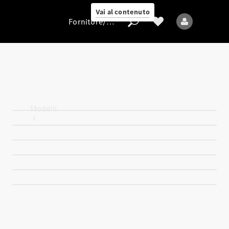
Vai al contenuto
Fornitore/protezione dati
Fornitore/protezione
dati
Modelli
Tutti i modelli
Nuovi modelli