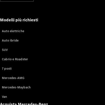
soccorso
stradale
Servizi
assicurativi
Modelli più richiesti
Omologazioni
Auto elettriche
vetture
Mercedes-
Auto ibride
Benz Apps
Libretti e
SUV
istruzioni
d'uso
Cabrio e Roadster
7 posti
Assistenza e
contatti
Mercedes-AMG
Mercedes-Maybach
Van
Acquista Mercedes-Benz