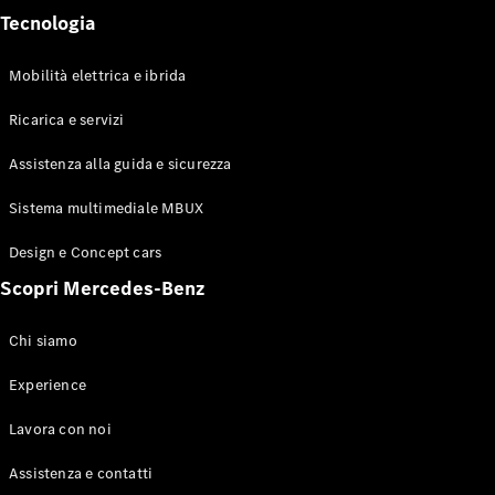
Tecnologia
Mobilità elettrica e ibrida
Sistemi di
Ricarica e servizi
assistenza
alla guida e
Assistenza alla guida e sicurezza
sicurezza
Sistemi
Sistema multimediale MBUX
multimediali
MBUX
Design e Concept cars
Aggiornamenti
Scopri Mercedes-Benz
“over the air”
Design e
concept car
Chi siamo
Mobilità
elettrica
Experience
Sostenibilità
Eventi
Lavora con noi
Mercedes-
Benz
Assistenza e contatti