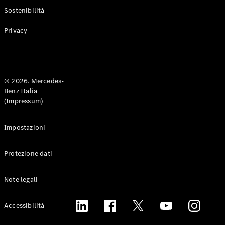
Experience
Sostenibilità
Vivi il
brand
Privacy
© 2026. Mercedes-
Benz Italia
(Impressum)
YOUNIVERSE
by
Impostazioni
Mercedes-
Benz
GOT G
Protezione dati
Owners
Tribe
Note legali
Mercedes-
Accessibilità
Benz
Italia