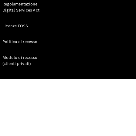
Regolamentazione
Digital Services Act
Licenze FOSS
Politica di recesso
Modulo di recesso
Chi siamo
(clienti privati)
Responsabilità
sociale
Integrity &
Compliance