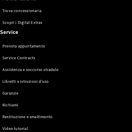
Trova concessionaria
Scopri i Digital Extras
Mercedes-
Service
Benz
Mercedes-
Prenota appuntamento
AMG
Mercedes-
Service Contracts
Maybach
Mercedes-
Assistenza e soccorso stradale
Benz
Classic
Libretti e istruzioni d’uso
Tecnologia
e
Garanzie
innovazione
Richiami
Restituzione e smaltimento
Video tutorial