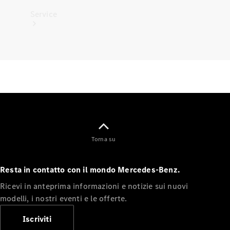
Service
Tutti i
servizi
Soluzioni
per la
ricarica
Torna su
Prenota
Resta in contatto con il mondo Mercedes-Benz.
appuntamento
Ricevi in anteprima informazioni e notizie sui nuovi
Manutenzione,
modelli, i nostri eventi e le offerte.
riparazione e
garanzie
Iscriviti
Assistenza e