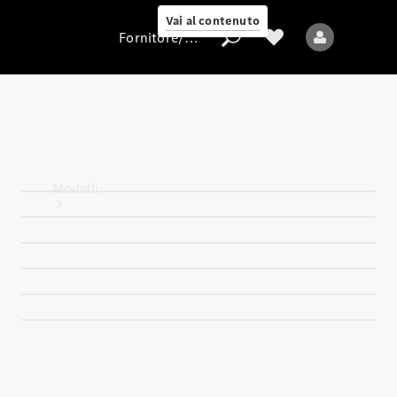
Vai al contenuto
Fornitore/protezione dati
Fornitore/protezione
dati
Modelli
Tutti i modelli
Nuovi modelli