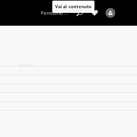
Vai al contenuto
Fornitore/protezione dati
Fornitore/protezione
dati
Modelli
Tutti i modelli
Nuovi modelli