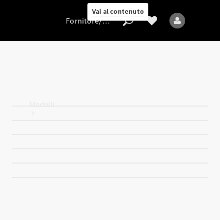
Vai al contenuto
Fornitore/protezione dati
Fornitore/protezione
dati
Modelli
Tutti i modelli
Nuovi modelli