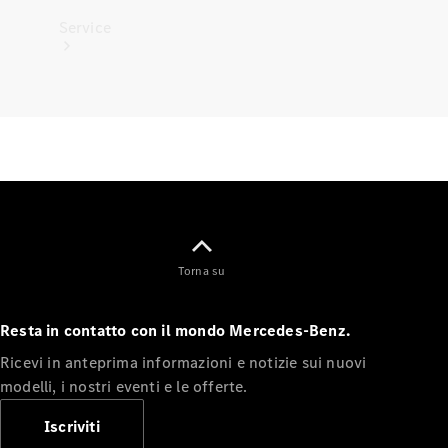
Service
Tutti i
servizi
Soluzioni
per la
ricarica
Torna su
Prenota
Resta in contatto con il mondo Mercedes-Benz.
appuntamento
Ricevi in anteprima informazioni e notizie sui nuovi
Manutenzione,
modelli, i nostri eventi e le offerte.
riparazione e
garanzie
Iscriviti
Assistenza e