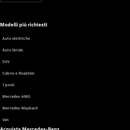
soccorso
stradale
Servizi
assicurativi
Modelli più richiesti
Omologazioni
Auto elettriche
vetture
Mercedes-
Auto ibride
Benz Apps
Libretti e
SUV
istruzioni
d'uso
Cabrio e Roadster
7 posti
Assistenza e
contatti
Mercedes-AMG
Mercedes-Maybach
Van
Acquista Mercedes-Benz