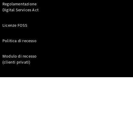
Regolamentazione
Digital Services Act
Licenze FOSS
Politica di recesso
Modulo di recesso
Chi siamo
(clienti privati)
Responsabilità
sociale
Integrity &
Compliance