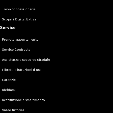
Trova concessionaria
Scopri i Digital Extras
Mercedes-
Service
Benz
Mercedes-
Prenota appuntamento
AMG
Mercedes-
Service Contracts
Maybach
Mercedes-
Assistenza e soccorso stradale
Benz
Classic
Libretti e istruzioni d’uso
Tecnologia
e
Garanzie
innovazione
Richiami
Restituzione e smaltimento
Video tutorial