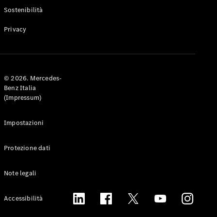
Experience
Sostenibilità
Vivi il
brand
Privacy
© 2026. Mercedes-
Benz Italia
(Impressum)
YOUNIVERSE
by
Impostazioni
Mercedes-
Benz
GOT G
Protezione dati
Owners
Tribe
Note legali
Mercedes-
Accessibilità
Benz
Italia