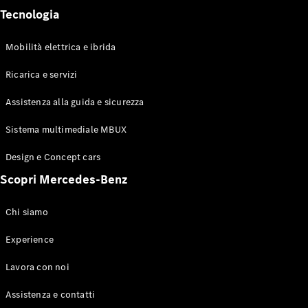
Tecnologia
Mobilità elettrica e ibrida
Sistemi di
Ricarica e servizi
assistenza
alla guida e
Assistenza alla guida e sicurezza
sicurezza
Sistemi
Sistema multimediale MBUX
multimediali
MBUX
Design e Concept cars
Aggiornamenti
Scopri Mercedes-Benz
“over the air”
Design e
concept car
Chi siamo
Mobilità
elettrica
Experience
Sostenibilità
Eventi
Lavora con noi
Mercedes-
Benz
Assistenza e contatti