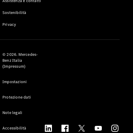
Assistenza e contatti
brochure
Finanziamento,
Sostenibilità
leasing e
noleggio
Privacy
Configuratore
Prenota
Test Drive
© 2026. Mercedes-
Benz Italia
(Impressum)
Digital
Extras
Service
Impostazioni
Contracts
Accessori
Protezione dati
tecnici e
Collection
Note legali
Accessibilità