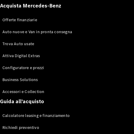
Acquista Mercedes-Benz
Offerte finanziarie
Auto nuove e Van in pronta consegna
Tutte le
Monovolume
Trova Auto usate
EQV
Elettrica
Classe V
Attiva Digital Extras
Classe V
Configuratore e prezzi
Marco Polo
Classe V
Business Solutions
Marco Polo
Horizon
Accessori e Collection
Guida all'acquisto
Test Drive
Configuratore
Calcolatore leasing e finanziamento
Mercedes-
Benz Store
Richiedi preventivo