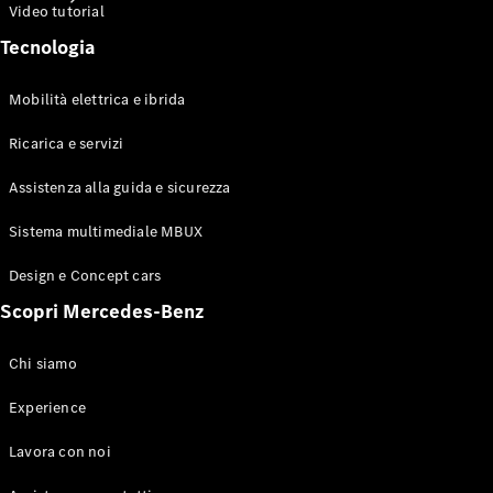
Video tutorial
Tecnologia
Mobilità elettrica e ibrida
Ricarica e servizi
Auto nuove
in pronta
Assistenza alla guida e sicurezza
consegna
Auto usate
Sistema multimediale MBUX
Business
Solutions
Design e Concept cars
Usato
Scopri Mercedes-Benz
Mercedes-
Benz
Certified
Chi siamo
Experience
Offerte
finanziarie
Lavora con noi
Listini
prezzi e