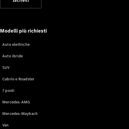
Iscriviti
Test Drive
Configuratore
Mercedes-
Benz Store
Modelli più richiesti
Grand Limousine
Auto elettriche
Auto ibride
SUV
Cabrio e Roadster
VLE
Elettrica
7 posti
Test Drive
Mercedes-AMG
Configuratore
Mercedes-
Mercedes-Maybach
Benz Store
Monovolume
Van