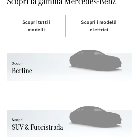
Scopri la gamma Mercedes-Benz
EQS
Elettrica
Berlina
Classe E
Berlina
Scopri tutti i
Scopri i modelli
Classe S
modelli
elettrici
Classe S
Passo
Lungo
Mercedes-
Maybach
Scopri
Classe S
Berline
Test Drive
Configuratore
Mercedes-
Benz Store
SUV & Fuoristrada
Scopri
SUV & Fuoristrada