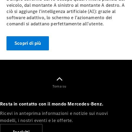
Benz Store
veicolo, dal montante A sinistro al montante A destro. A
Cabrio / Roadster
ciò si aggiunge l'intelligenza artificiale (AI): grazie al
software adattivo, lo schermo e l’azionamento dei
comandi si adattano perfettamente all’utente.
Scopri di più
Tutte le
Cabrio /
Roadster
CLE Cabrio
Torna su
Mercedes-
AMG SL
Roadster
Resta in contatto con il mondo Mercedes-Benz.
Mercedes-
Maybach SL
Ricevi in anteprima informazioni e notizie sui nuovi
Monogram
modelli, i nostri eventi e le offerte.
Series