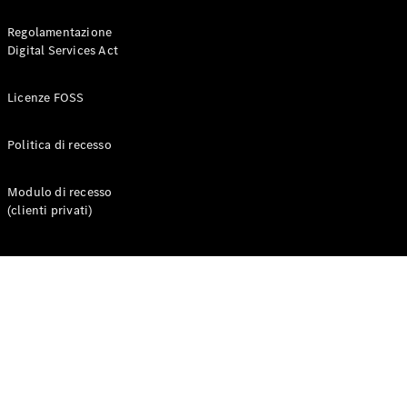
Regolamentazione
Digital Services Act
Licenze FOSS
Pneumatici
Accessori
Politica di recesso
Originali
Equipaggiamenti
di ricarica
Modulo di recesso
Collection
(clienti privati)
Cura del
veicolo