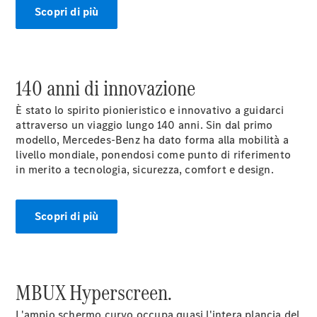
Benz Store
Scopri di più
Coupé
140 anni di innovazione
È stato lo spirito pionieristico e innovativo a guidarci
attraverso un viaggio lungo 140 anni. Sin dal primo
Tutte le
modello, Mercedes-Benz ha dato forma alla mobilità a
Coupé
livello mondiale, ponendosi come punto di riferimento
CLE Coupé
in merito a tecnologia, sicurezza, comfort e design.
Mercedes-
AMG GT
Coupé
Mercedes-
Scopri di più
AMG GT
Elettrica
Coupé 4
Test Drive
MBUX Hyperscreen.
Configuratore
Mercedes-
L'ampio schermo curvo occupa quasi l'intera plancia del