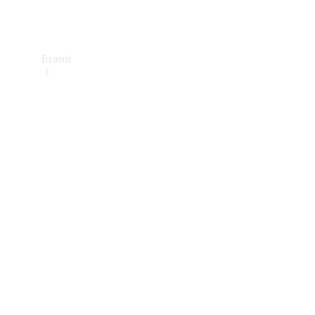
Brand
Informazioni
su
Mercedes-
Benz