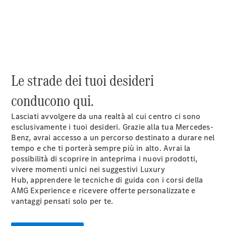
Test Drive
Configuratore
Mercedes-
Benz Store
Compatte
Le strade dei tuoi desideri
conducono qui.
Lasciati avvolgere da una realtà al cui centro ci sono
esclusivamente i tuoi desideri. Grazie alla tua Mercedes-
Benz, avrai accesso a un percorso destinato a durare nel
Tutte le
tempo e che ti porterà sempre più in alto. Avrai la
Compatte
possibilità di scoprire in anteprima i nuovi prodotti,
Classe A
vivere momenti unici nei suggestivi Luxury
Classe B
Hub, apprendere le tecniche di guida con i corsi della
AMG Experience e ricevere offerte personalizzate e
Test Drive
vantaggi pensati solo per te.
Configuratore
Mercedes-